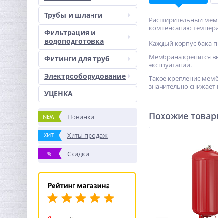
Трубы и шланги
Расширительный мембр
компенсацию темпера
Фильтрация и
водоподготовка
Каждый корпус бака п
Мембрана крепится вн
Фитинги для труб
эксплуатации.
Электрооборудование
Такое крепление мемб
значительно снижает 
УЦЕНКА
Похожие това
Новинки
NEW
Хиты продаж
ХИТ
Скидки
%