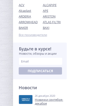
ACV
ALCAPIPE
Alcaplast
APE
ARDERIA
ARISTON
ARROWHEAD
ATLAS FILTRI
Бочонок резьбовой (НР)
BAKER
BAXI
1/2" x 80 мм UNI-FITT
Все производители
293,44
руб.
917,00 руб.
Будьте в курсе!
Новости, обзоры и акции
-68%
ПОДПИСАТЬСЯ
Новости
26 декабря 2020
Модуль расширения
Новинки сентября-
Neptun Smart счетчики
декабря
воды