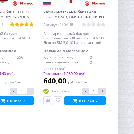
ый бак FLAMCO
Расширительный бак FLAMCO
топления 25 л. 6
Flexcon RM 3,0 для отопления 600
л. 10 bar сменная мембрана
RU
Артикул: 26041RU
й бак для
Расширительный бак для
5 литров FLAMCO
отопления на 600 литров FLAMCO
Flexcon RM 3,0 10 bar со сменной
мембраной
газинах
Наличие в магазинах
ад
566
Удаленный склад
0
Электродный проезд, 6с1
1
Электродный проезд, 6с1
0
2 000,00 руб.
,40 руб.
Экономия 1 360,00 руб.
0
640,00
руб.
за 1 шт
руб.
за 1 шт
-
+
-
+
В наличии
В КОРЗИНУ
В КОРЗИНУ