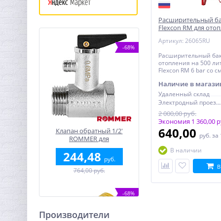
Расширительный б
Flexcon RM для отоп
6 bar сменная мемб
Артикул: 26065RU
-68%
Расширительный бак
отопления на 500 л
Flexcon RM 6 bar со 
мембраной
Наличие в магази
Удаленный склад
Электродный проезд, 6с1
2 000,00 руб.
Экономия 1 360,00 р
640,00
Клапан обратный 1/2'
руб.
за
ROMMER для
водонагревателей 6 бар со
В наличии
244,48
сбросником и ручным
руб.
спуском
В
764,00 руб.
-68%
Производители