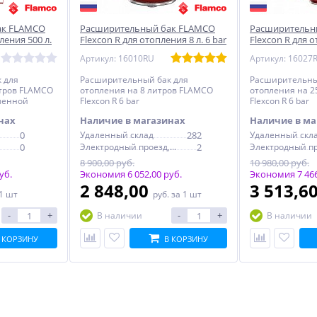
ак FLAMCO
Расширительный бак FLAMCO
Расширительн
ления 500 л.
Flexcon R для отопления 8 л. 6 bar
Flexcon R для о
рана
bar
Артикул: 16010RU
Артикул: 16027
 для
Расширительный бак для
Расширительны
итров FLAMCO
отопления на 8 литров FLAMCO
отопления на 2
сменной
Flexcon R 6 bar
Flexcon R 6 bar
нах
Наличие в магазинах
Наличие в ма
0
Удаленный склад
282
Удаленный скл
0
Электродный проезд, 6с1
2
8 900,00 руб.
10 980,00 руб.
уб.
Экономия 6 052,00 руб.
Экономия 7 466
2 848,00
3 513,6
 1 шт
руб.
за 1 шт
-
+
-
+
В наличии
В наличии
 КОРЗИНУ
В КОРЗИНУ