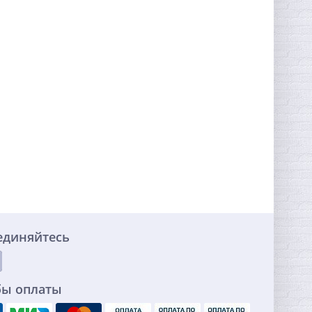
единяйтесь
бы оплаты