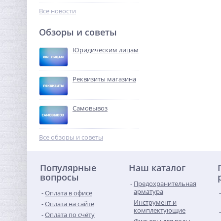
1 094,08
руб.
Все новости
3 419,00 руб.
Обзоры и советы
-68%
Юридическим лицам
Реквизиты магазина
Самовывоз
Ниппель редукция 1" x 1/2"
(НР) латунь UNI-FITT
Все обзоры и советы
240,32
руб.
Популярные
Наш каталог
751,00 руб.
вопросы
Предохранительная
-68%
арматура
Оплата в офисе
Инструмент и
Оплата на сайте
комплектующие
Оплата по счёту