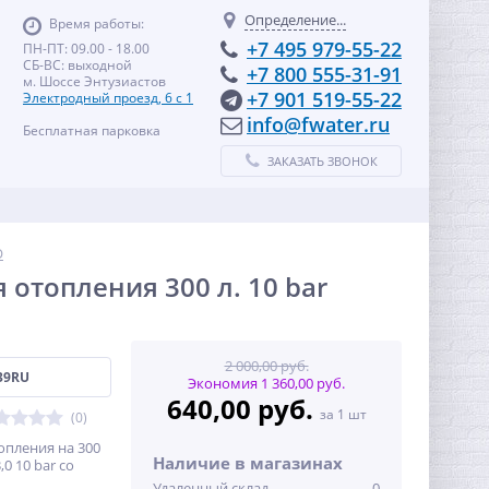
Определение...
Время работы:
+7 495 979-55-22
ПН-ПТ: 09.00 - 18.00
СБ-ВС: выходной
+7 800 555-31-91
м. Шоссе Энтузиастов
+7 901 519-55-22
Электродный проезд, 6 с 1
info@fwater.ru
Бесплатная парковка
ЗАКАЗАТЬ ЗВОНОК
O
отопления 300 л. 10 bar
2 000,00 руб.
39RU
Экономия 1 360,00 руб.
640,00 руб.
за 1 шт
(0)
опления на 300
Наличие в магазинах
0 10 bar со
Удаленный склад
0