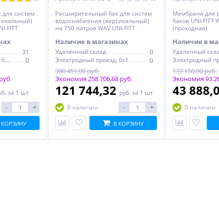
 для систем
Расширительный бак для систем
Мембрана для 
тикальный)
водоснабжения (вертикальный)
баков UNI-FITT 
I-FITT
на 750 литров WAV UNI-FITT
(проходная)
нах
Наличие в магазинах
Наличие в ма
31
Удаленный склад
0
Удаленный скл
Электродный проезд, 6с1
0
Электродный проезд, 6с1
0
380 451,00 руб.
137 150,00 руб.
руб.
Экономия 258 706,68 руб.
Экономия 93 26
121 744,32
43 888,
уб.
за 1 шт
руб.
за 1 шт
-
+
-
+
В наличии
В наличии
 КОРЗИНУ
В КОРЗИНУ