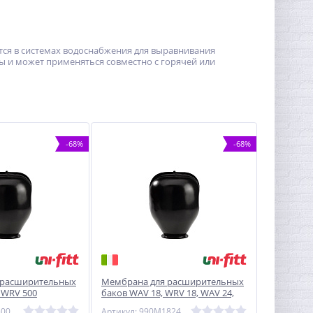
ется в системах водоснабжения для выравнивания
ы и может применяться совместно с горячей или
-68%
-68%
 расширительных
Мембрана для расширительных
 WRV 500
баков WАV 18, WRV 18, WАV 24,
I-FITT
WRV 24 (не проходная) UNI-FITT
500
Артикул: 990M1824