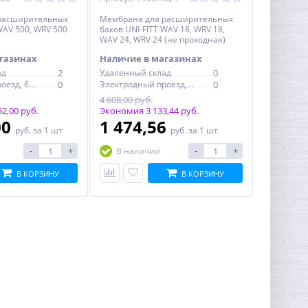
расширительных
Мембрана для расширительных
WAV 500, WRV 500
баков UNI-FITT WАV 18, WRV 18,
WАV 24, WRV 24 (не проходная)
газинах
Наличие в магазинах
ад
2
Удаленный склад
0
Электродный проезд, 6с1
0
Электродный проезд, 6с1
0
4 608,00 руб.
2,00 руб.
Экономия 3 133,44 руб.
00
1 474,56
руб.
за 1 шт
руб.
за 1 шт
-
+
-
+
В наличии
В КОРЗИНУ
В КОРЗИНУ