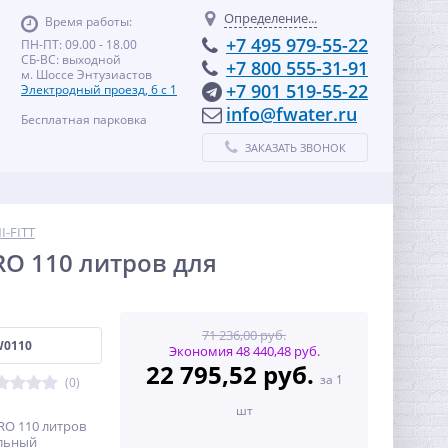
Определение...
Время работы:
+7 495 979-55-22
ПН-ПТ: 09.00 - 18.00
СБ-ВС: выходной
+7 800 555-31-91
м. Шоссе Энтузиастов
+7 901 519-55-22
Электродный проезд, 6 с 1
info@fwater.ru
Бесплатная парковка
ЗАКАЗАТЬ ЗВОНОК
I-FITT
O 110 литров для
71 236,00 руб.
W0110
Экономия 48 440,48 руб.
22 795,52 руб.
за 1
(0)
шт
RO 110 литров
альный