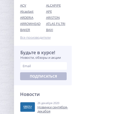
ACV
ALCAPIPE
Alcaplast
APE
ARDERIA
ARISTON
ARROWHEAD
ATLAS FILTRI
Сгон резьбовой (НР) 1" x
BAKER
BAXI
150 мм UNI-FITT
Все производители
992,32
руб.
3 101,00 руб.
Будьте в курсе!
Новости, обзоры и акции
-68%
ПОДПИСАТЬСЯ
Новости
26 декабря 2020
Ниппель резьбовой 1" (НР)
Новинки сентября-
никель UNI-FITT
декабря