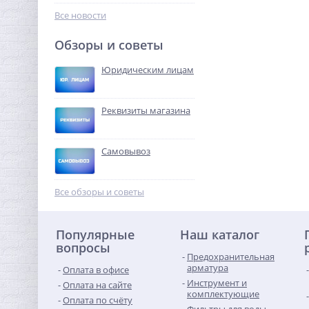
263,36
руб.
Все новости
823,00 руб.
Обзоры и советы
-68%
Юридическим лицам
Реквизиты магазина
Самовывоз
Муфта редукция 3/4" x 1/2"
(ВР) латунь UNI-FITT
Все обзоры и советы
172,80
руб.
Популярные
Наш каталог
540,00 руб.
вопросы
Предохранительная
-68%
арматура
Оплата в офисе
Инструмент и
Оплата на сайте
комплектующие
Оплата по счёту