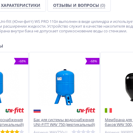
ХАРАКТЕРИСТИКИ
ОТЗЫВЫ И ВОПРОСЫ
(0)
ni-fitt (Юни-фитт) WS PRO 110л выполнен в виде цилиндра и использу
м расширении жидкости. Устройство служит в качестве накопителя вод
рана внутри бака не допускает соприкосновение воды со стенками.
ры
-68%
-68%
доснабжения
Бак для системы водоснабжения
Мембрана для
ертикальный)
UNI-FITT WAV 750 (вертикальный)
баков WAV 500,
(проходная) UN
Артикул: WAV750-U
Артикул: 990P0