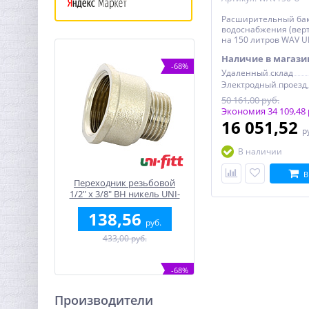
Расширительный бак
водоснабжения (вер
на 150 литров WAV UN
Наличие в магази
-68%
Удаленный склад
50 161,00 руб.
Экономия 34 109,48 
16 051,52
р
В наличии
В
Переходник резьбовой
1/2" х 3/8" ВН никель UNI-
FITT
138,56
руб.
433,00 руб.
-68%
Производители