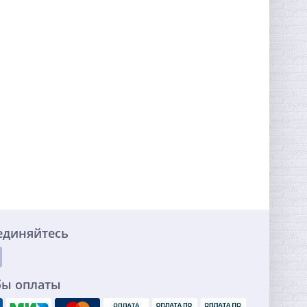
единяйтесь
бы оплаты