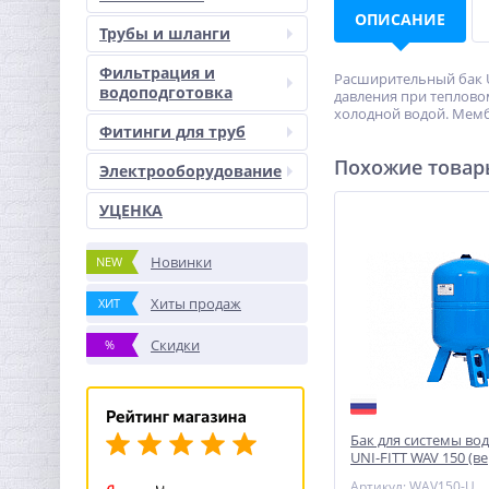
ОПИСАНИЕ
Трубы и шланги
Фильтрация и
Расширительный бак U
водоподготовка
давления при теплово
холодной водой. Мемб
Фитинги для труб
Похожие това
Электрооборудование
УЦЕНКА
Новинки
NEW
Хиты продаж
ХИТ
Скидки
%
Бак для системы во
UNI-FITT WAV 150 (в
Артикул: WAV150-U