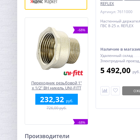
REFLEX
Артикул: 7611000
Настенный держател
ГВС 8-25 л. REFLEX
-68%
Наличие в магази
Удаленный склад
5 492,00
руб
Переходник резьбовой 1"
x 1/2" ВН никель UNI-FITT
ОЖ
232,32
руб.
726,00 руб.
-68%
Производители