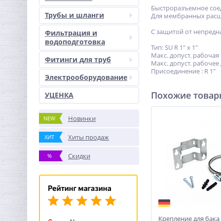
Быстроразъемное соед
Трубы и шланги
Для мембранных расши
С защитой от непредна
Фильтрация и
водоподготовка
Тип: SU R 1" x 1"
Макс. допуст. рабочая
Фитинги для труб
Макс. допуст. рабочее 
Присоединение : R 1"
Электрооборудование
Похожие това
УЦЕНКА
Новинки
NEW
Хиты продаж
ХИТ
Скидки
%
Крепление для бака 