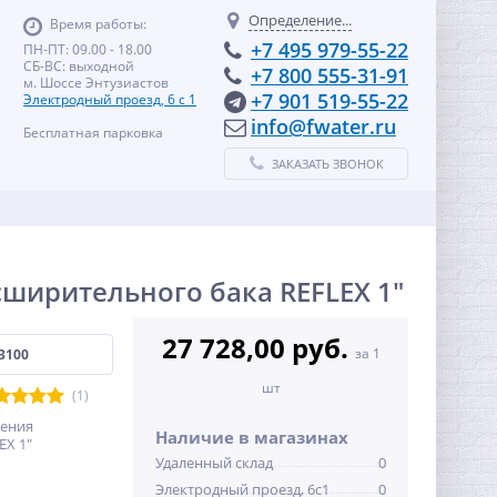
Определение...
Время работы:
+7 495 979-55-22
ПН-ПТ: 09.00 - 18.00
СБ-ВС: выходной
+7 800 555-31-91
м. Шоссе Энтузиастов
+7 901 519-55-22
Электродный проезд, 6 с 1
info@fwater.ru
Бесплатная парковка
ЗАКАЗАТЬ ЗВОНОК
ширительного бака REFLEX 1"
27 728,00 руб.
за 1
3100
шт
(1)
чения
Наличие в магазинах
EX 1"
Удаленный склад
0
Электродный проезд, 6с1
0