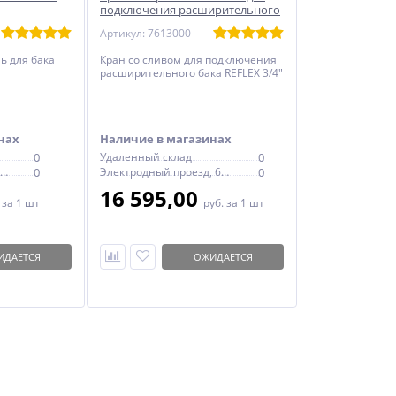
подключения расширительного
бака REFLEX 3/4"
Артикул: 7613000
ь для бака
Кран со сливом для подключения
расширительного бака REFLEX 3/4"
нах
Наличие в магазинах
0
Удаленный склад
0
Электродный проезд, 6с1
0
Электродный проезд, 6с1
0
16 595,00
.
за 1 шт
руб.
за 1 шт
ИДАЕТСЯ
ОЖИДАЕТСЯ