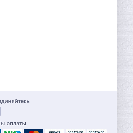
единяйтесь
бы оплаты