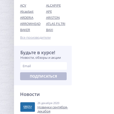
ACV
ALCAPIPE
Alcaplast
APE
ARDERIA
ARISTON
ARROWHEAD
ATLAS FILTRI
Датчик контроля воды
BAKER
BAXI
SW005-20 Neptun
проводной (20м)
Все производители
2 514,88
руб.
7 859,00 руб.
Будьте в курсе!
Новости, обзоры и акции
-68%
ПОДПИСАТЬСЯ
Новости
26 декабря 2020
Кран шаровый с
Новинки сентября-
электроприводом
декабря
BugattiPro 220В 1"1/2