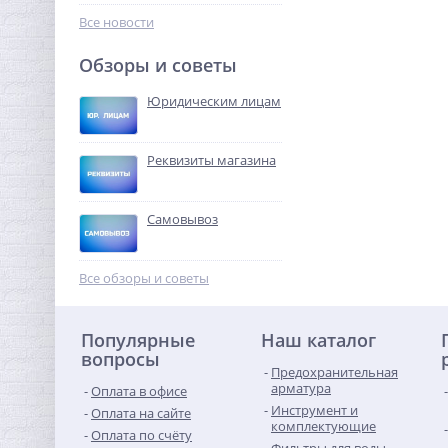
16 325,12
руб.
Все новости
51 016,00 руб.
Обзоры и советы
-68%
Юридическим лицам
Реквизиты магазина
Самовывоз
Клапан
предохранительный 1/2
Все обзоры и советы
x3/4х1/4 ROMMER для
635,20
отопления с вых. под
руб.
манометр 3 бар
Популярные
Наш каталог
1 985,00 руб.
вопросы
Предохранительная
-68%
арматура
Оплата в офисе
Инструмент и
Оплата на сайте
комплектующие
Оплата по счёту