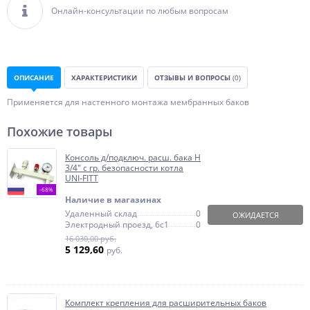
Онлайн-консультации по любым вопросам
ОПИСАНИЕ
ХАРАКТЕРИСТИКИ
ОТЗЫВЫ И ВОПРОСЫ
(0)
Применяется для настенного монтажа мембранных баков
Похожие товары
Консоль д/подключ. расш. бака Н
3/4" с гр. безопасности котла
UNI-FITT
-68%
Наличие в магазинах
Удаленный склад
0
ОЖИДАЕТСЯ
Электродный проезд, 6с1
0
16 030,00 руб.
5 129,60
руб.
Комплект крепления для расширительных баков