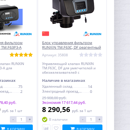
ия фильтром
Блок управления фильтром
 TM.F63P3-A
RUNXIN TM.F63C, DF реагентный
Артикул: 35808
лапан RUNXIN
Управляющий клапан RUNXIN
3-A для
TM.F63C, DF для умягчителей и
обезжелезивателей с
елей с
регенерацией
газинах
Наличие в магазинах
ад
75
Удаленный склад
14
Электродный проезд, 6с1
2
Электродный проезд, 6с1
0
25 908,00 руб.
8,40 руб.
Экономия 17 617,44 руб.
0
8 290,56
руб.
за 1 шт
руб.
за 1 шт
-
+
-
+
В наличии
В КОРЗИНУ
В КОРЗИНУ