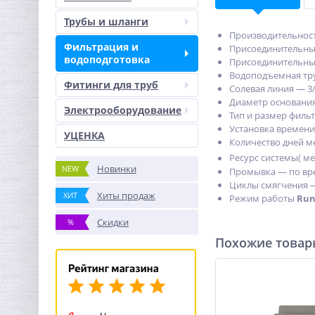
Трубы и шланги
Производительност
Фильтрация и
Присоединительные
водоподготовка
Присоединительные
Водоподъемная тру
Фитинги для труб
Солевая линия — 3/
Диаметр основания
Электрооборудование
Тип и размер фильт
Установка времени
УЦЕНКА
Количество дней 
Ресурс системы( м
Новинки
NEW
Промывка — по вре
Циклы смягчения 
Хиты продаж
ХИТ
Режим работы
Run
Скидки
%
Похожие това