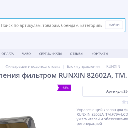
ОПЛАТА
ЧАВО
СЕРТИФИКАТЫ
ОТЗЫВЫ
КОНТАКТЫ
Фильтрация и водоподготовка
Блоки управления
RUNXIN
ления фильтром RUNXIN 82602A, ТМ
-68%
Артикул: 35
Управляющий клапан для ф
RUNXIN 82602A, ТМ.F79A-LCD
умягчителей и обезжелезива
регенерацией