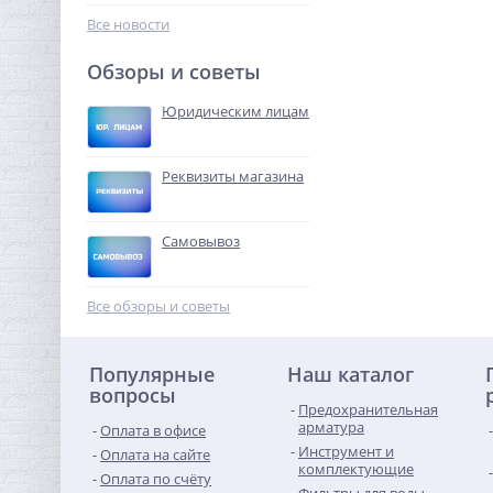
276,80
руб.
Все новости
865,00 руб.
Обзоры и советы
-68%
Юридическим лицам
Реквизиты магазина
Самовывоз
Муфта редукция 1" x 3/4"
(ВР) латунь UNI-FITT
Все обзоры и советы
254,72
руб.
Популярные
Наш каталог
796,00 руб.
вопросы
Предохранительная
-68%
арматура
Оплата в офисе
Инструмент и
Оплата на сайте
комплектующие
Оплата по счёту