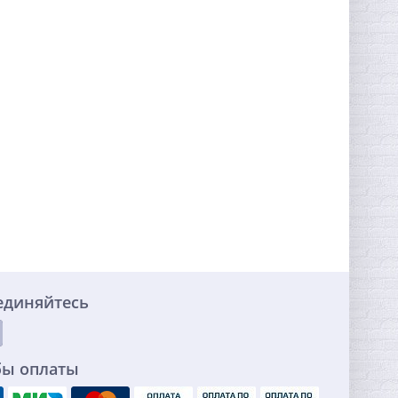
единяйтесь
бы оплаты