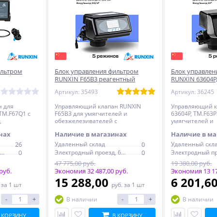
ильтром
Блок управления фильтром
Блок управлен
RUNXIN F65B3 реагентный
RUNXIN 63604P,
реагентный
Артикул: 35493
Артикул: 36245
 для
Управляющий клапан RUNXIN
Управляющий к
ТМ.F67Q1 с
F65B3 для умягчителей и
63604P, TM.F63P
,
обезжелезивателей с
умягчителей и
регенерацией
обезжелезиват
нах
Наличие в магазинах
Наличие в ма
регенерацией
26
Удаленный склад
0
Удаленный скл
Электродный проезд, 6с1
0
Электродный проезд, 6с1
0
47 775,00 руб.
19 380,00 руб.
руб.
Экономия 32 487,00 руб.
Экономия 13 17
15 288,00
6 201,6
.
за 1 шт
руб.
за 1 шт
-
+
-
+
В наличии
В наличии
 КОРЗИНУ
В КОРЗИНУ