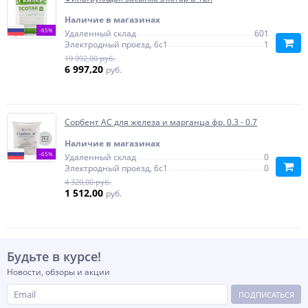
Наличие в магазинах
-65%
Удаленный склад
601
Электродный проезд, 6с1
1
19 992,00 руб.
6 997,20
руб.
Сорбент АС для железа и марганца фр. 0.3 - 0.7
Наличие в магазинах
-65%
Удаленный склад
0
Электродный проезд, 6с1
0
4 320,00 руб.
1 512,00
руб.
Будьте в курсе!
Новости, обзоры и акции
ПОДПИСАТЬСЯ