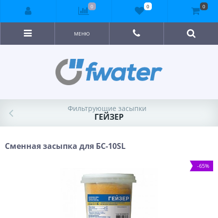
0
0
0
МЕНЮ
Фильтрующие засыпки
ГЕЙЗЕР
Сменная засыпка для БС-10SL
-65%