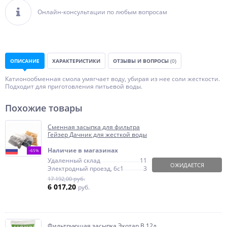
Онлайн-консультации по любым вопросам
ОПИСАНИЕ
ХАРАКТЕРИСТИКИ
ОТЗЫВЫ И ВОПРОСЫ
(0)
Катионообменная смола умягчает воду, убирая из нее соли жесткости.
Подходит для приготовления питьевой воды.
Похожие товары
Сменная засыпка для фильтра
Гейзер Дачник для жесткой воды
Наличие в магазинах
-65%
Удаленный склад
11
ОЖИДАЕТСЯ
Электродный проезд, 6с1
3
17 192,00 руб.
6 017,20
руб.
Фильтрующая засыпка Экотар B 12л