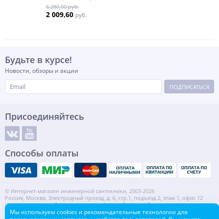
6 280,00 руб.
2 009,60
руб.
Будьте в курсе!
Новости, обзоры и акции
ПОДПИСАТЬСЯ
Присоединяйтесь
Способы оплаты
© Интернет-магазин инженерной сантехники, 2003-2026
Россия, Москва, Электродный проезд, д. 6, стр.1, подъезд 2, этаж 1, офис 12
Информация на сайте не является публичной офертой.
ИНН: 7720553918 КПП: 772001001
Мы используем cookies и рекомендательные технологии для