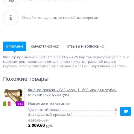
Онлайн-консультации по любым вопросам
ОПИСАНИЕ
ХАРАКТЕРИСТИКИ
ОТЗЫВЫ И ВОПРОСЫ
(0)
Фильтр промывной FAR 1/2"HВ 100 мкм 25 бар температурой до 95 °С с
манометром предназначен для очистки магистральной воды от
крупной взвеси. Материал фильтрующей сетки - нержавеющая сталь.
Похожие товары
Фильтр-грязевик FAR косой 1'' 600 мкм для грубой
очистки (корпус латунь)
Наличие в магазинах
-68%
Удаленный склад
8
Электродный проезд, 6с1
1
6 280,00 руб.
2 009,60
руб.