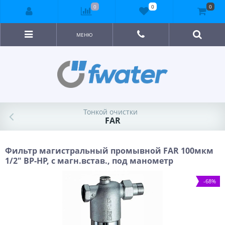
0
0
0
МЕНЮ
Тонкой очистки
FAR
Фильтр магистральный промывной FAR 100мкм
1/2" ВР-НР, с магн.встав., под манометр
-68%