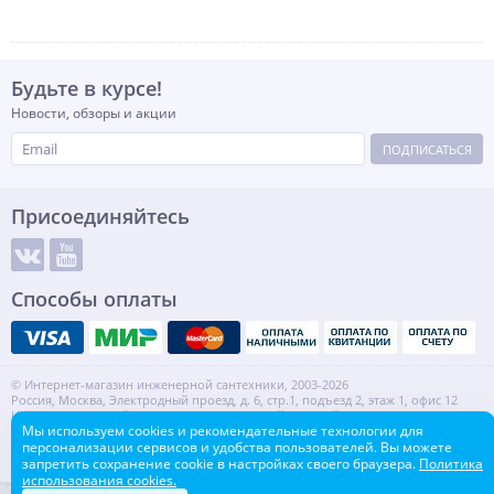
Будьте в курсе!
Новости, обзоры и акции
ПОДПИСАТЬСЯ
Присоединяйтесь
Способы оплаты
© Интернет-магазин инженерной сантехники, 2003-2026
Россия, Москва, Электродный проезд, д. 6, стр.1, подъезд 2, этаж 1, офис 12
Информация на сайте не является публичной офертой.
Мы используем cookies и рекомендательные технологии для
ИНН: 7720553918 КПП: 772001001
персонализации сервисов и удобства пользователей. Вы можете
Контакты
Карта сайта
запретить сохранение cookie в настройках своего браузера.
Политика
использования cookies.