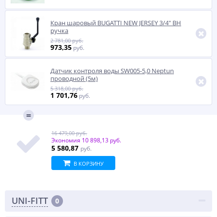
Кран шаровый BUGATTI NEW JERSEY 3/4" ВН
ручка
2 781,00 руб.
973,35
руб.
Датчик контроля воды SW005-5,0 Neptun
проводной (5м)
5 318,00 руб.
1 701,76
руб.
16 479,00 руб.
Экономия
10 898,13 руб.
5 580,87
руб.
В КОРЗИНУ
UNI-FITT
0