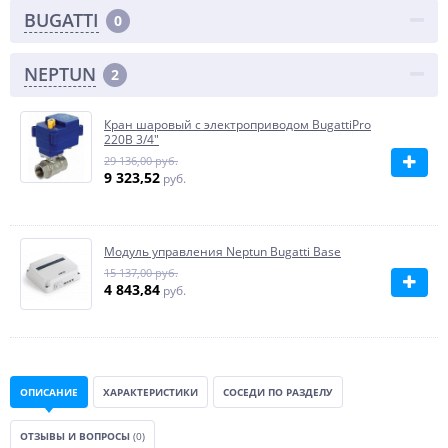
BUGATTI
0
NEPTUN
2
Кран шаровый с электроприводом BugattiPro
220В 3/4"
29 136,00 руб.
9 323,52
руб.
Модуль управления Neptun Bugatti Base
15 137,00 руб.
4 843,84
руб.
ОПИСАНИЕ
ХАРАКТЕРИСТИКИ
СОСЕДИ ПО РАЗДЕЛУ
ОТЗЫВЫ И ВОПРОСЫ
(0)