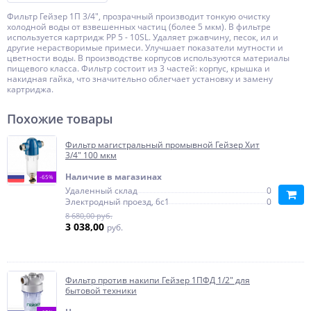
Фильтр Гейзер 1П 3/4", прозрачный производит тонкую очистку
холодной воды от взвешенных частиц (более 5 мкм). В фильтре
используется картридж РР 5 - 10SL. Удаляет ржавчину, песок, ил и
другие нерастворимые примеси. Улучшает показатели мутности и
цветности воды. В производстве корпусов используются материалы
пищевого класса. Фильтр состоит из 3 частей: корпус, крышка и
накидная гайка, что значительно облегчает установку и замену
картриджа.
Похожие товары
Фильтр магистральный промывной Гейзер Хит
3/4" 100 мкм
Наличие в магазинах
-65%
Удаленный склад
0
Электродный проезд, 6с1
0
8 680,00 руб.
3 038,00
руб.
Фильтр против накипи Гейзер 1ПФД 1/2" для
бытовой техники