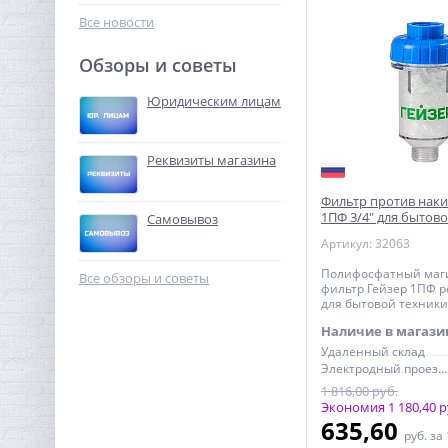
248,32
руб.
Все новости
776,00 руб.
Обзоры и советы
-68%
Юридическим лицам
Реквизиты магазина
Фильтр против наки
1ПФ 3/4" для бытов
Самовывоз
Артикул: 32063
Колено резьбовое ВН 1" x
1" латунь UNI-FITT
Полифосфатный маг
Все обзоры и советы
фильтр Гейзер 1ПФ р
479,68
для бытовой техники
руб.
Наличие в магази
1 499,00 руб.
Удаленный склад
Электродный проезд, 6с1
-68%
1 816,00 руб.
Экономия 1 180,40 р
635,60
руб.
за