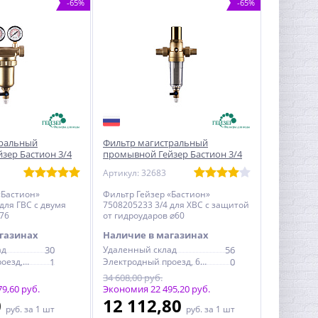
-65%
-65%
тральный
Фильтр магистральный
зер Бастион 3/4
промывной Гейзер Бастион 3/4
мя манометрами
для ХВС с защитой от
Артикул: 32683
гидроударов 7508205233
«Бастион»
Фильтр Гейзер «Бастион»
для ГВС с двумя
7508205233 3/4 для ХВС с защитой
76
от гидроударов ⌀60
газинах
Наличие в магазинах
ад
30
Удаленный склад
56
Электродный проезд, 6с1
1
Электродный проезд, 6с1
0
34 608,00 руб.
9,60 руб.
Экономия 22 495,20 руб.
0
12 112,80
руб.
за 1 шт
руб.
за 1 шт