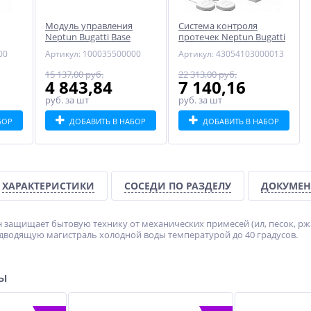
Модуль управления
Система контроля
Neptun Bugatti Base
протечек Neptun Bugatti
ProW 1/2"
00
Артикул: 100035500000
Артикул: 43054103000013
15 137,00 руб.
22 313,00 руб.
4 843,84
7 140,16
руб.
за шт
руб.
за шт
БОР
ДОБАВИТЬ В НАБОР
ДОБАВИТЬ В НАБОР
ХАРАКТЕРИСТИКИ
СОСЕДИ ПО РАЗДЕЛУ
ДОКУМЕН
 защищает бытовую технику от механических примесей (ил, песок, ржа
одводящую магистраль холодной воды температурой до 40 градусов.
ры