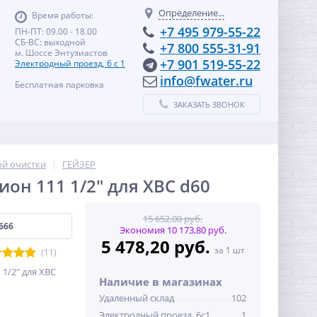
Определение...
Время работы:
+7 495 979-55-22
ПН-ПТ: 09.00 - 18.00
СБ-ВС: выходной
+7 800 555-31-91
м. Шоссе Энтузиастов
+7 901 519-55-22
Электродный проезд, 6 с 1
info@fwater.ru
Бесплатная парковка
ЗАКАЗАТЬ ЗВОНОК
ой очистки
ГЕЙЗЕР
он 111 1/2" для ХВС d60
15 652,00 руб.
666
Экономия 10 173,80 руб.
5 478,20 руб.
за 1 шт
(11)
 1/2" для ХВС
Наличие в магазинах
Удаленный склад
102
Электродный проезд, 6с1
1