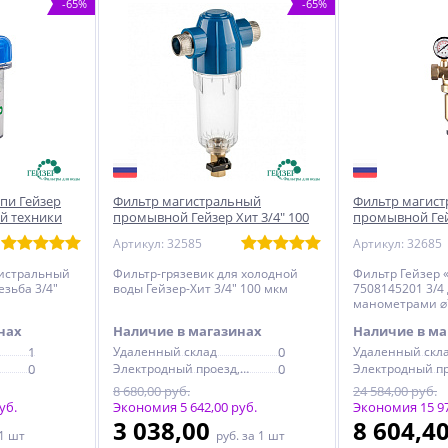
-65%
-65%
пи Гейзер
Фильтр магистральный
Фильтр магис
ой техники
промывной Гейзер Хит 3/4" 100
промывной Гей
мкм
для ГВС с дву
Артикул: 32585
Артикул: 32685
истральный
Фильтр-грязевик для холодной
Фильтр Гейзер 
езьба 3/4"
воды Гейзер-Хит 3/4" 100 мкм
7508145201 3/4 
манометрами ⌀
нах
Наличие в магазинах
Наличие в ма
1
Удаленный склад
0
Удаленный скл
0
Электродный проезд, 6с1
0
8 680,00 руб.
24 584,00 руб.
уб.
Экономия 5 642,00 руб.
Экономия 15 97
3 038,00
8 604,4
 1 шт
руб.
за 1 шт