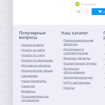
В наличии
В
Кран шаровый с
электроприводом
Популярные
BugattiPro 220В 1"
Наш каталог
11 657,60
вопросы
руб.
Предохранительная
36 430,00 руб.
арматура
Оплата в офисе
Инструмент и
Оплата на сайте
комплектующие
Оплата по счёту
Фильтры для воды
Оплата по квитанции
Коллекторные группы
Доставка в регионы
Котельное
Юридическим лицам
оборудование
Самовывоз
Запорная арматура
Наши реквизиты
КИП и автоматика
Гарантия
Насосы
Возвраты
Пользовательское
соглашение