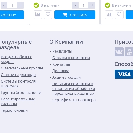
-
+
-
+
В наличии
В наличии
 КОРЗИНУ
В КОРЗИНУ
Популярные
О Компании
Присо
разделы
Реквизиты
Все для работы с
Отзывы о компании
медью
Спосо
Контакты
Смесительные группы
Доставка
Счетчики для воды
Акции и скидки
Системы контроля
Политика компании в
протечек
отношении обработки
Группы безопасности
персональных данных
Балансировочные
Сертификаты партнера
клапаны
Термоголовки