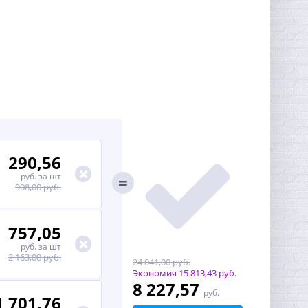
290,56
руб.
за шт
908,00 руб.
757,05
руб.
за шт
2 163,00 руб.
24 041,00 руб.
Экономия
15 813,43 руб.
8 227,57
руб.
1 701,76