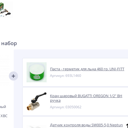
 набор
Паста - герметик для льна 460 гр. UNI-FITT
Артикул: 693L1460
Кран шаровый BUGATTI OREGON 1/2" ВН
ручка
ный
Артикул: 03050062
я ХВС
Датчик контроля воды SW005-5,0 Neptun