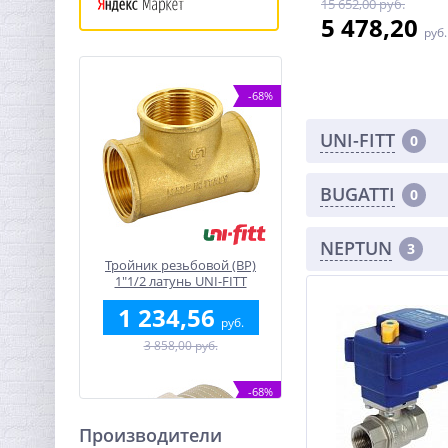
15 652,00 руб.
5 478,20
руб.
-68%
UNI-FITT
0
BUGATTI
0
NEPTUN
3
Тройник резьбовой (ВР)
1"1/2 латунь UNI-FITT
1 234,56
руб.
3 858,00 руб.
-68%
Производители