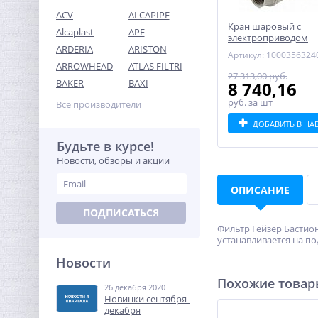
ACV
ALCAPIPE
Кран шаровый с
Alcaplast
APE
электроприводом
ARDERIA
ARISTON
BugattiPro 220В 1/2"
Артикул: 1000356324
ARROWHEAD
ATLAS FILTRI
27 313,00 руб.
Ниппель резьбовой 2" (НР)
BAKER
BAXI
8 740,16
никель UNI-FITT
руб.
за шт
Все производители
916,80
руб.
ДОБАВИТЬ В НА
2 865,00 руб.
Будьте в курсе!
Новости, обзоры и акции
-68%
ОПИСАНИЕ
ПОДПИСАТЬСЯ
Фильтр Гейзер Бастион
устанавливается на п
Новости
Похожие това
26 декабря 2020
Муфта редукция 1" x 1/2"
Новинки сентября-
(ВР) латунь UNI-FITT
декабря