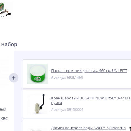
 набор
Паста - герметик для льна 460 гр. UNI-FITT
Артикул: 693L1460
Кран шаровый BUGATTI NEW JERSEY 3/4" ВН
ручка
ный
Артикул: 09150004
я ХВС
Датчик контроля воды SW005-5,0 Neptun