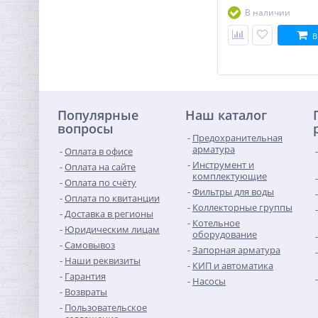
В наличии
В
Муфта редукция 1" x 3/4"
(ВР) никель UNI-FITT
289,60
Популярные
Наш каталог
руб.
вопросы
905,00 руб.
Предохранительная
арматура
Оплата в офисе
Инструмент и
Оплата на сайте
комплектующие
Оплата по счёту
Фильтры для воды
Оплата по квитанции
Коллекторные группы
Доставка в регионы
Котельное
Юридическим лицам
оборудование
Самовывоз
Запорная арматура
Наши реквизиты
КИП и автоматика
Гарантия
Насосы
Возвраты
Пользовательское