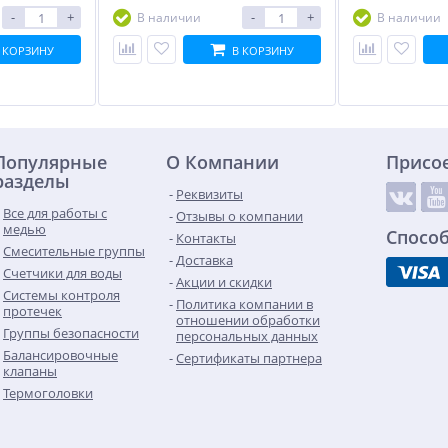
-
+
-
+
В наличии
В наличии
 КОРЗИНУ
В КОРЗИНУ
Популярные
О Компании
Присо
разделы
Реквизиты
Все для работы с
Отзывы о компании
медью
Спосо
Контакты
Смесительные группы
Доставка
Счетчики для воды
Акции и скидки
Системы контроля
Политика компании в
протечек
отношении обработки
Группы безопасности
персональных данных
Балансировочные
Сертификаты партнера
клапаны
Термоголовки