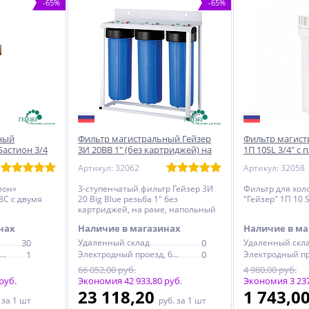
-65%
-65%
ный
Фильтр магистральный Гейзер
Фильтр магист
астион 3/4
3И 20BB 1" (без картриджей) на
1П 10SL 3/4" с
нометрами
раме
скобой
Артикул: 32062
Артикул: 32058
ион»
3-ступенчатый фильтр Гейзер 3И
Фильтр для хол
ВС с двумя
20 Big Blue резьба 1" без
"Гейзер" 1П 10 S
картриджей, на раме, напольный
монтаж
нах
Наличие в магазинах
Наличие в ма
30
Удаленный склад
0
Удаленный скл
Электродный проезд, 6с1
1
Электродный проезд, 6с1
0
66 052,00 руб.
4 980,00 руб.
руб.
Экономия 42 933,80 руб.
Экономия 3 237
23 118,20
1 743,0
.
за 1 шт
руб.
за 1 шт