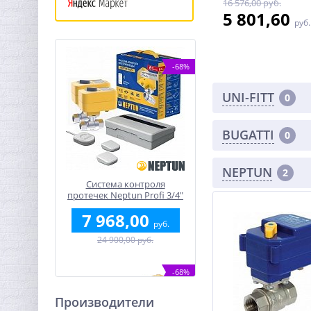
16 576,00 руб.
5 801,60
руб.
-68%
UNI-FITT
0
BUGATTI
0
NEPTUN
2
Система контроля
протечек Neptun Profi 3/4"
7 968,00
руб.
24 900,00 руб.
-68%
Производители