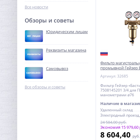
323,84
6 бар
руб.
Все новости
1 012,00 руб.
Обзоры и советы
-68%
Юридическим лицам
Реквизиты магазина
Фильтр магистраль
промывной Гейзер Б
Самовывоз
для ГВС с двумя ма
Артикул: 32685
Кран шаровый с
электроприводом
Фильтр Гейзер «Баст
Все обзоры и советы
BugattiPro 12В 1/2"
7508145201 3/4 для Г
8 740,16
манометрами ⌀76
руб.
Наличие в магази
27 313,00 руб.
Удаленный склад
-68%
24 584,00 руб.
Экономия 15 979,60 
8 604,40
руб