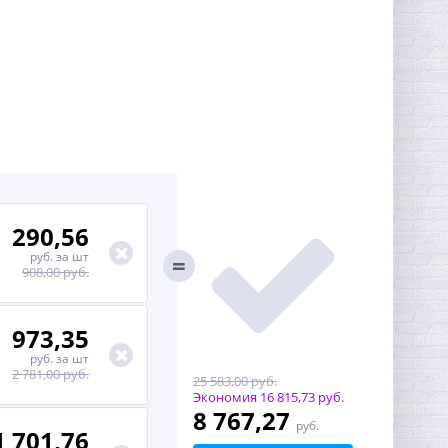
290,56
руб.
за шт
908,00 руб.
973,35
руб.
за шт
2 781,00 руб.
25 583,00 руб.
Экономия
16 815,73 руб.
8 767,27
руб.
1 701,76