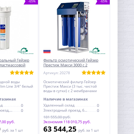
-65%
-65%
ральный Гейзер
Фильтр осмотический Гейзер
 пластмассовой
Престиж Макси 3000 с 2
мембранами
Артикул: 20278
одной воды
Осмотический фильтр Гейзер
lim Line 3/4" белый
Престиж Макси (3 тыс. чистой
воды в сутки) с 2 мембранами
газинах
Наличие в магазинах
ад
0
Удаленный склад
0
Электродный проезд, 6с1
0
Электродный проезд, 6с1
0
181 555,00 руб.
,00 руб.
Экономия 118 010,75 руб.
0
63 544,25
руб.
за 1 шт
руб.
за 1 шт