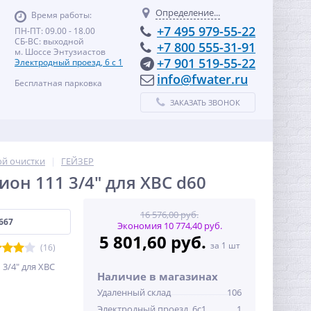
Определение...
Время работы:
+7 495 979-55-22
ПН-ПТ: 09.00 - 18.00
СБ-ВС: выходной
+7 800 555-31-91
м. Шоссе Энтузиастов
+7 901 519-55-22
Электродный проезд, 6 с 1
info@fwater.ru
Бесплатная парковка
ЗАКАЗАТЬ ЗВОНОК
ой очистки
ГЕЙЗЕР
он 111 3/4" для ХВС d60
16 576,00 руб.
667
Экономия 10 774,40 руб.
5 801,60 руб.
за 1 шт
(16)
 3/4" для ХВС
Наличие в магазинах
Удаленный склад
106
Электродный проезд, 6с1
1