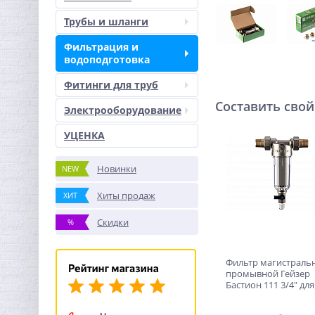
Трубы и шланги
Фильтрация и
водоподготовка
Фитинги для труб
Составить свой
Электрооборудование
УЦЕНКА
Новинки
NEW
Хиты продаж
ХИТ
Скидки
%
Фильтр магистраль
промывной Гейзер
Бастион 111 3/4" дл
d60