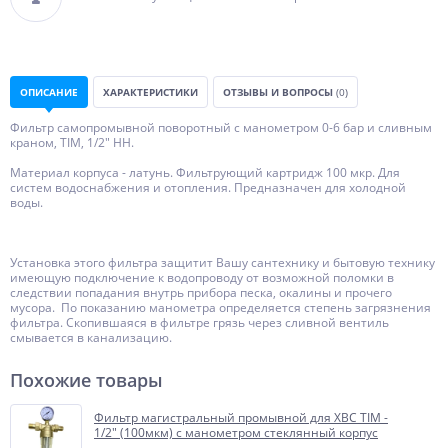
ОПИСАНИЕ
ХАРАКТЕРИСТИКИ
ОТЗЫВЫ И ВОПРОСЫ
(0)
Фильтр самопромывной поворотный с манометром 0-6 бар и сливным
краном, TIM, 1/2" НН.
Материал корпуса - латунь. Фильтрующий картридж 100 мкр. Для
систем водоснабжения и отопления. Предназначен для холодной
воды.
Установка этого фильтра защитит Вашу сантехнику и бытовую технику
имеющую подключение к водопроводу от возможной поломки в
следствии попадания внутрь прибора песка, окалины и прочего
мусора. По показанию манометра определяется степень загрязнения
фильтра. Скопившаяся в фильтре грязь через сливной вентиль
смывается в канализацию.
Похожие товары
Фильтр магистральный промывной для ХВС TIM -
1/2" (100мкм) с манометром стеклянный корпус