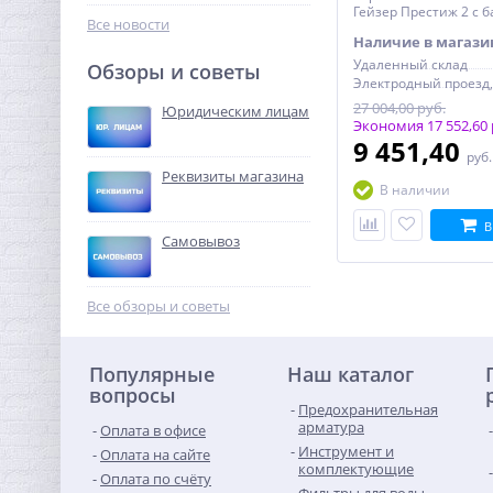
483,20
Гейзер Престиж 2 с б
руб.
Все новости
Наличие в магази
1 510,00 руб.
Удаленный склад
Обзоры и советы
-68%
27 004,00 руб.
Юридическим лицам
Экономия 17 552,60 
9 451,40
руб
Реквизиты магазина
В наличии
В
Самовывоз
Муфта редукция 1"1/4 x
3/4" (ВР) латунь UNI-FITT
Все обзоры и советы
440,32
руб.
Популярные
Наш каталог
1 376,00 руб.
вопросы
Предохранительная
-68%
арматура
Оплата в офисе
Инструмент и
Оплата на сайте
комплектующие
Оплата по счёту