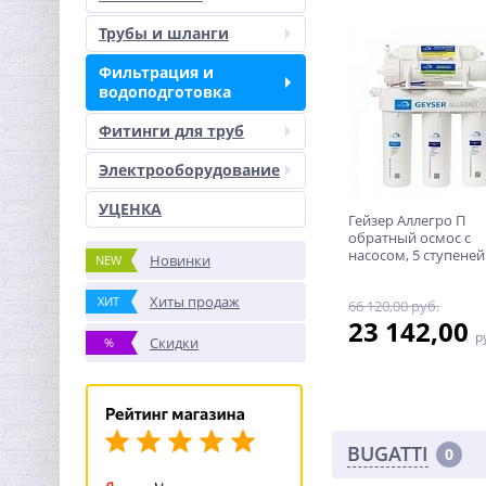
Трубы и шланги
Фильтрация и
водоподготовка
Фитинги для труб
Электрооборудование
УЦЕНКА
Гейзер Аллегро П
обратный осмос с
насосом, 5 ступеней
Новинки
NEW
Хиты продаж
ХИТ
66 120,00 руб.
23 142,00
р
Скидки
%
BUGATTI
0