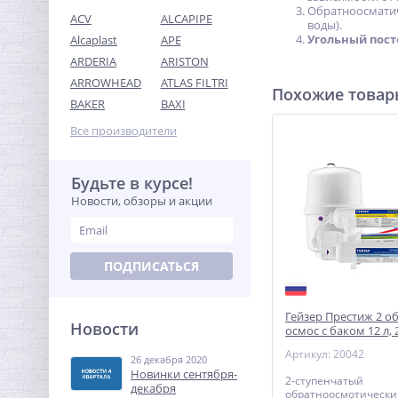
Обратноосмати
ACV
ALCAPIPE
воды).
Угольный пос
Alcaplast
APE
ARDERIA
ARISTON
ARROWHEAD
ATLAS FILTRI
Похожие това
Ниппель редукция 3/4" x
BAKER
BAXI
1/2" (НР) никель UNI-FITT
Все производители
147,20
руб.
460,00 руб.
Будьте в курсе!
Новости, обзоры и акции
-68%
ПОДПИСАТЬСЯ
Гейзер Престиж 2 о
Новости
осмос с баком 12 л, 
Артикул: 20042
26 декабря 2020
Муфта редукция 1"1/4 x 1"
Новинки сентября-
(ВР) никель UNI-FITT
2-ступенчатый
декабря
обратноосмотически