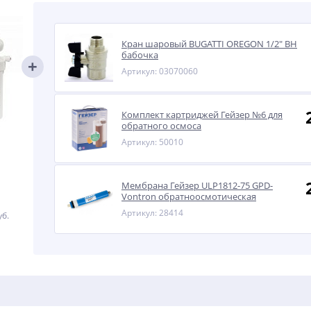
Кран шаровый BUGATTI OREGON 1/2" ВН
бабочка
Артикул: 03070060
Комплект картриджей Гейзер №6 для
обратного осмоса
Артикул: 50010
Мембрана Гейзер ULP1812-75 GPD-
Vontron обратноосмотическая
Артикул: 28414
уб.