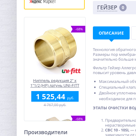
ГЕЙЗЕР
0
-68%
ОПИСАНИЕ
Технология обратного
Размеры пор мембраны
значительно больше м
Фильтр Гейзер Аллегр
повысит уровень давле
Ниппель редукция 2" x
Максимальный объе
1"1/2 (НР) латунь UNI-FITT
Специальный клапа
Двойное уплотнение
1 525,44
руб.
необходимое для п
4 767,00 руб.
ЭТАПЫ ОЧИСТКИ ВОД
-68%
Предварительна
нерастворимые ч
CBC 10 - 10SL
— к
Производители
зависимости от 