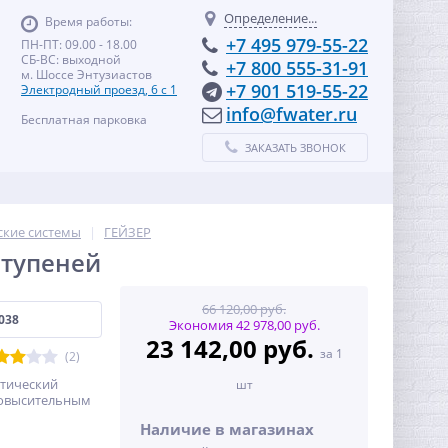
Определение...
Время работы:
+7 495 979-55-22
ПН-ПТ: 09.00 - 18.00
СБ-ВС: выходной
+7 800 555-31-91
м. Шоссе Энтузиастов
+7 901 519-55-22
Электродный проезд, 6 с 1
info@fwater.ru
Бесплатная парковка
ЗАКАЗАТЬ ЗВОНОК
ские системы
ГЕЙЗЕР
ступеней
66 120,00 руб.
038
Экономия 42 978,00 руб.
23 142,00 руб.
за 1
(2)
отический
шт
 повысительным
Наличие в магазинах