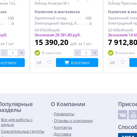
аком 12л.
Гейзер Аллегро М с
Гейзер Престиж 
минерализатором,
нах
Наличие в магазинах
Наличие в ма
металлический бак
100
Удаленный склад
100
Удаленный скл
Электродный проезд, 6с1
0
Электродный проезд, 6с1
0
43 972,00 руб.
22 608,00 руб.
руб.
Экономия 28 581,80 руб.
Экономия 14 69
15 390,20
7 912,8
.
за 1 шт
руб.
за 1 шт
-
+
-
+
В наличии
В наличии
 КОРЗИНУ
В КОРЗИНУ
Популярные
О Компании
Присо
разделы
Реквизиты
Все для работы с
Отзывы о компании
медью
Спосо
Контакты
Смесительные группы
Доставка