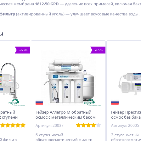
ческая мембрана
1812-50 GPD
— удаление всех примесей, включая бактер
тфильтр
(активированный уголь) — улучшает вкусовые качества воды. Р
ры
-65%
-65%
братный
Гейзер Аллегро М обратный
Гейзер Прести
2 ступени
осмос с металлическим баком
осмос без бака
Артикул: 20037
Артикул: 20005
6-ступенчатый
2-ступенчатый
й фильтр
обратноосмотический фильтр
обратноосмоти