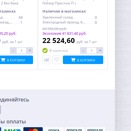
2 без бака
Гейзер Престиж П с
повысительным насосом
газинах
Наличие в магазинах
ад
34
Удаленный склад
0
Электродный проезд, 6с1
1
Электродный проезд, 6с1
0
64 356,00 руб.
5,20 руб.
Экономия 41 831,40 руб.
0
22 524,60
руб.
за 1 шт
руб.
за 1 шт
-
+
-
+
В наличии
В КОРЗИНУ
В КОРЗИНУ
единяйтесь
бы оплаты