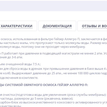
ХАРАКТЕРИСТИКИ
ДОКУМЕНТАЦИЯ
ОТЗЫВЫ И В
 осмоса, использованная в фильтре Гейзер Аллегро П, заключается в
 настолько малы, что пропускают только молекулы воды. Размер мол
олекул воды, поэтому они не проходят через мембрану.
о П работает при давлении в подводящей магистрали не менее 2 атм. У
ния до 3-6 атм.
м очищенной воды 7.5 л.;
н для сброса воды в дренаж при превышении давления в баке выше 4 а
 колб; Выдерживает давление до 25 атм., не менее 100 000 циклов ги
одключения в комплекте.
Ы СИСТЕМОЙ ОБРАТНОГО ОСМОСА ГЕЙЗЕР АЛЛЕГРО П:
я очистка (подготовка воды для увеличения срока службы мембраны)
астицы, размером до 5 мкм (ржавчина, взвеси);
арбон-блок из высококачественного кокосового активированного угля,
качества воды.