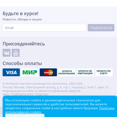
Будьте в курсе!
Новости, обзоры и акции
ПОДПИСАТЬСЯ
Присоединяйтесь
Способы оплаты
© Интернет-магазин инженерной сантехники, 2003-2026
Россия, Москва, Электродный проезд, д. 6, стр.1, подъезд 2, этаж 1, офис 12
Информация на сайте не является публичной офертой.
ИНН: 7720553918 КПП: 772001001
Контакты
Карта сайта
Мы используем cookies и рекомендательные технологии для
персонализации сервисов и удобства пользователей. Вы можете
запретить сохранение cookie в настройках своего браузера.
Политика
использования cookies.