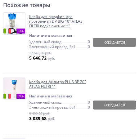
Похожие товары
Колба для предфильтра
прозрачная DP BIG 10" ATLAS
FILTRI подключение 1"
-68%
Наличие в магазинах
Удаленный склад
0
ОЖИДАЕТСЯ
Электродный проезд, 6с1
0
17 646,00 руб.
5 646,72
руб.
Колба для фильтра PLUS 3P 20"
ATLAS FILTRI 1"
Наличие в магазинах
-68%
Удаленный склад
0
ОЖИДАЕТСЯ
Электродный проезд, 6с1
0
9 499,00 руб.
3 039,68
руб.