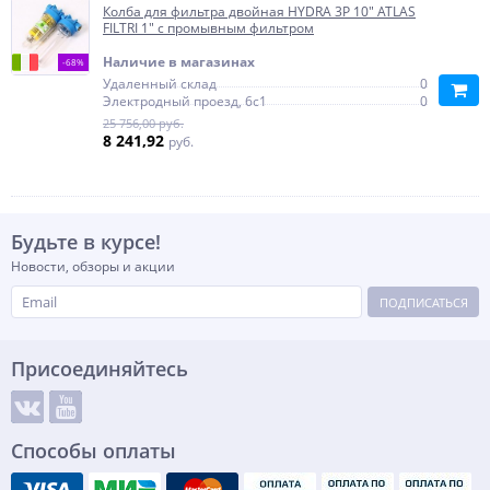
Колба для фильтра двойная HYDRA 3P 10" ATLAS
FILTRI 1" с промывным фильтром
Наличие в магазинах
-68%
Удаленный склад
0
Электродный проезд, 6с1
0
25 756,00 руб.
8 241,92
руб.
Будьте в курсе!
Новости, обзоры и акции
ПОДПИСАТЬСЯ
Присоединяйтесь
Способы оплаты