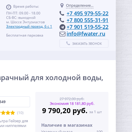
Определение...
Время работы:
+7 495 979-55-22
ПН-ПТ: 09.00 - 18.00
СБ-ВС: выходной
+7 800 555-31-91
м. Шоссе Энтузиастов
+7 901 519-55-22
Электродный проезд, 6 с 1
info@fwater.ru
Бесплатная парковка
ЗАКАЗАТЬ ЗВОНОК
озрачный для холодной воды,
27 972,00 руб.
549
Экономия 18 181,80 руб.
9 790,20 руб.
за 1 шт
(10)
тра Гейзер для
Наличие в магазинах
ыми ниппелями
Удаленный склад
100