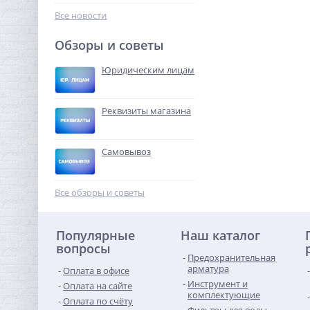
451,84
руб.
Все новости
1 412,00 руб.
Обзоры и советы
-68%
Юридическим лицам
Реквизиты магазина
Самовывоз
Кран шаровый с
электроприводом Neptun
Все обзоры и советы
Profi 12В 3/4"
8 081,92
руб.
Популярные
Наш каталог
25 256,00 руб.
вопросы
Предохранительная
-68%
арматура
Оплата в офисе
Инструмент и
Оплата на сайте
комплектующие
Оплата по счёту