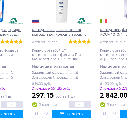
од картридж
Корпус Гейзер Базис 10" 3/4
Корпус предфи
одной воды,
матовый для холодной воды, с
AQUA 10" 3/4 
латунными вставками
холодной вод
Артикул: 50777
Артикул: 50507
го фильтра
Корпус с резьбой 3/4
Корпус с резьбо
атунными
магистрального фильтра Гейзер
магистрального
Базис размера 10" Slim Line
AQUA размера 10
матовый для холодной воды
прозрачный для
нах
Наличие в магазинах
Наличие в ма
13
Удаленный склад
0
Удаленный скл
Электродный проезд, 6с1
0
Электродный проезд, 6с1
0
849,00 руб.
8 120,00 руб.
уб.
Экономия 551,85 руб.
Экономия 5 278
297,15
2 842,0
.
за 1 шт
руб.
за 1 шт
-
+
-
+
В наличии
В наличии
 КОРЗИНУ
В КОРЗИНУ