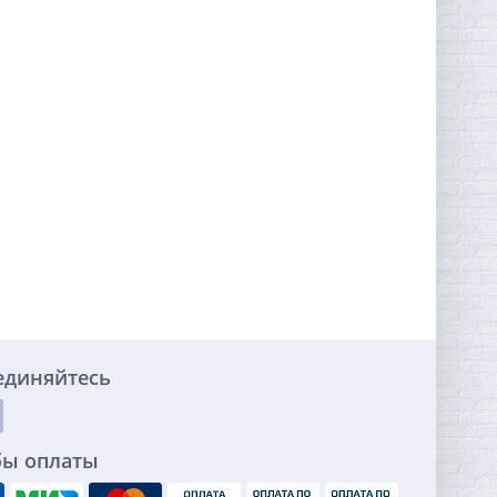
единяйтесь
бы оплаты