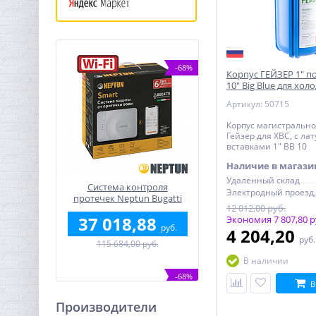
-68%
Корпус ГЕЙЗЕР 1" п
10" Big Blue для хол
лат. вставки
Артикул: 50715
Корпус магистрально
Гейзер для ХВС, с л
вставками 1" BB 10
Наличие в магази
Удаленный склад
Система контроля
протечек Neptun Bugatti
12 012,00 руб.
Smart Tuya 3/4"
37 018,88
Экономия 7 807,80 р
руб.
4 204,20
руб
115 684,00 руб.
В наличии
-68%
В
Производители