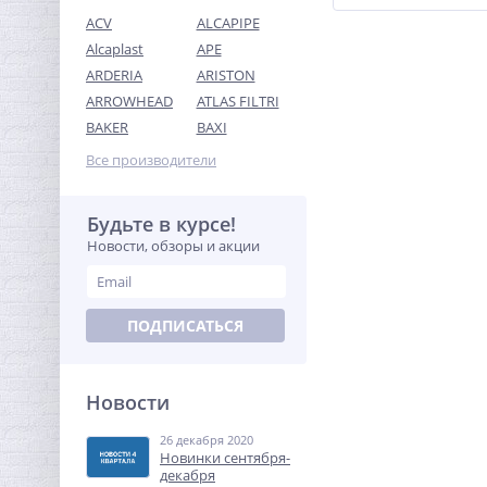
ACV
ALCAPIPE
Alcaplast
APE
ARDERIA
ARISTON
ARROWHEAD
ATLAS FILTRI
Американка с плоской
BAKER
BAXI
прокладкой 1/2" x 1/2" ВН
латунь UNI-FITT
Все производители
267,52
руб.
836,00 руб.
Будьте в курсе!
Новости, обзоры и акции
-68%
ПОДПИСАТЬСЯ
Новости
26 декабря 2020
Предохранительный
Новинки сентября-
клапан 3/4х1 ROMMER для
декабря
отопления 3 бар