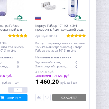
льтра Гейзер
Корпус Гейзер 10" 1/2" x 3/4"
прозрачный для
прозрачный для холодной воды
ы
Артикул: 50533
й 3/4
Корпус с переходными ниппелями
 фильтра Гейзер
1/2х3/4 магистрального фильтра
" Slim Line
Гейзер размера 10" Slim Line
 холодной воды
прозрачный для холодной воды
газинах
Наличие в магазинах
ад
0
Удаленный склад
0
Электродный проезд, 6с1
0
Электродный проезд, 6с1
0
4 172,00 руб.
,00 руб.
Экономия 2 711,80 руб.
0
1 460,20
руб.
за 1 шт
руб.
за 1 шт
-
+
ОЖИДАЕТСЯ
В КОРЗИНУ