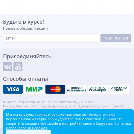
Будьте в курсе!
Новости, обзоры и акции
ПОДПИСАТЬСЯ
Присоединяйтесь
Способы оплаты
© Интернет-магазин инженерной сантехники, 2003-2026
Россия, Москва, Электродный проезд, д. 6, стр.1, подъезд 2, этаж 1, офис 12
Информация на сайте не является публичной офертой.
Мы используем cookies и рекомендательные технологии для
ИНН: 7720553918 КПП: 772001001
персонализации сервисов и удобства пользователей. Вы можете
Контакты
Карта сайта
запретить сохранение cookie в настройках своего браузера.
Политика
использования cookies.