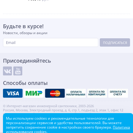
Будьте в курсе!
Новости, обзоры и акции
ПОДПИСАТЬСЯ
Присоединяйтесь
Способы оплаты
© Интернет-магазин инженерной сантехники, 2003-2026
Россия, Москва, Электродный проезд, д. 6, стр.1, подъезд 2, этаж 1, офис 12
Информация на сайте не является публичной офертой.
Мы используем cookies и рекомендательные технологии для
ИНН: 7720553918 КПП: 772001001
персонализации сервисов и удобства пользователей. Вы можете
Контакты
Карта сайта
запретить сохранение cookie в настройках своего браузера.
Политика
использования cookies.