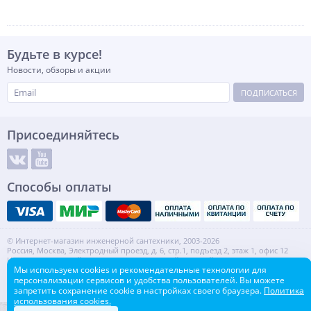
Будьте в курсе!
Новости, обзоры и акции
ПОДПИСАТЬСЯ
Присоединяйтесь
Способы оплаты
© Интернет-магазин инженерной сантехники, 2003-2026
Россия, Москва, Электродный проезд, д. 6, стр.1, подъезд 2, этаж 1, офис 12
Информация на сайте не является публичной офертой.
Мы используем cookies и рекомендательные технологии для
ИНН: 7720553918 КПП: 772001001
персонализации сервисов и удобства пользователей. Вы можете
Контакты
Карта сайта
запретить сохранение cookie в настройках своего браузера.
Политика
использования cookies.