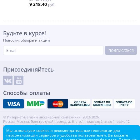
9 318,40
руб.
Будьте в курсе!
Новости, обзоры и акции
ПОДПИСАТЬСЯ
Присоединяйтесь
Способы оплаты
© Интернет-магазин инженерной сантехники, 2003-2026
Россия, Москва, Электродный проезд, д. 6, стр.1, подъезд 2, этаж 1, офис 12
Информация на сайте не является публичной офертой.
ИНН: 7720553918 КПП: 772001001
Мы используем cookies и рекомендательные технологии для
персонализации сервисов и удобства пользователей. Вы можете
Контакты
Карта сайта
запретить сохранение cookie в настройках своего браузера.
Политика