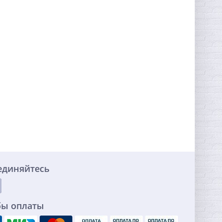
единяйтесь
бы оплаты