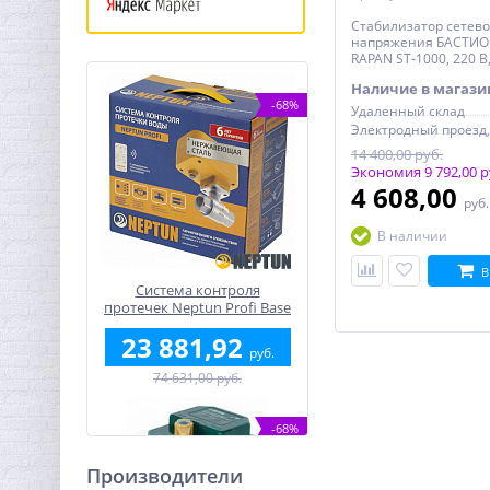
Стабилизатор сетево
напряжения БАСТИ
RAPAN ST-1000, 220 В,
вх. = 100 - 260 В, для
Наличие в магази
-68%
Удаленный склад
14 400,00 руб.
Экономия 9 792,00 р
4 608,00
руб
В наличии
В
Система контроля
протечек Neptun Profi Base
3/4"
23 881,92
руб.
74 631,00 руб.
-68%
Производители