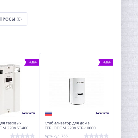
ОПРОСЫ
(0)
-68%
-68%
для газовых
Стабилизатор для дома
OM 220в ST-400
TEPLODOM 220в STP-10000
настенный
Артикул: 765