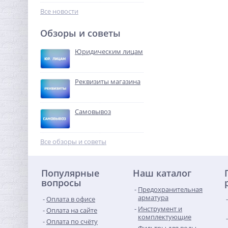
960,64
руб.
Все новости
3 002,00 руб.
Обзоры и советы
-68%
Юридическим лицам
Реквизиты магазина
Самовывоз
Кран шаровый с
электроприводом
Все обзоры и советы
BugattiPro 220В 3/4"
9 323,52
руб.
Популярные
Наш каталог
29 136,00 руб.
вопросы
Предохранительная
-68%
арматура
Оплата в офисе
Инструмент и
Оплата на сайте
комплектующие
Оплата по счёту