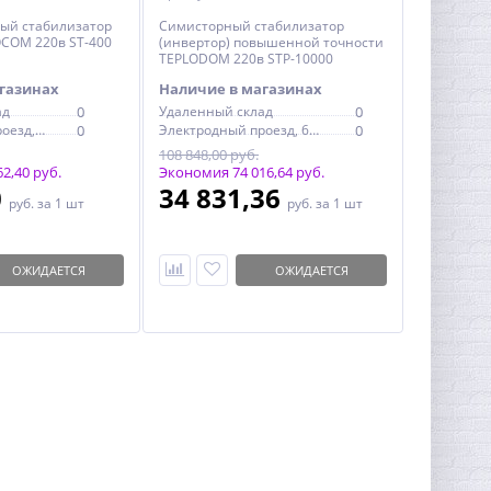
ый стабилизатор
Симисторный стабилизатор
OCOM 220в ST-400
(инвертор) повышенной точности
TEPLODOM 220в STP-10000
установка на стену
газинах
Наличие в магазинах
ад
0
Удаленный склад
0
Электродный проезд, 6с1
0
Электродный проезд, 6с1
0
108 848,00 руб.
2,40 руб.
Экономия 74 016,64 руб.
0
34 831,36
руб.
за 1 шт
руб.
за 1 шт
ОЖИДАЕТСЯ
ОЖИДАЕТСЯ