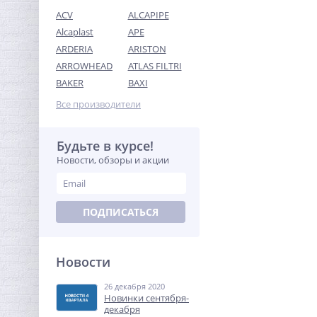
ACV
ALCAPIPE
Alcaplast
APE
ARDERIA
ARISTON
ARROWHEAD
ATLAS FILTRI
Кран шаровый с
BAKER
BAXI
электроприводом
BugattiPro 12В 1"
Все производители
11 657,60
руб.
36 430,00 руб.
Будьте в курсе!
Новости, обзоры и акции
-68%
ПОДПИСАТЬСЯ
Новости
26 декабря 2020
Муфта резьбовая 2" x 2"
Новинки сентября-
(ВР) латунь UNI-FITT
декабря