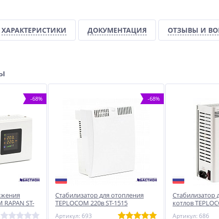
ХАРАКТЕРИСТИКИ
ДОКУМЕНТАЦИЯ
ОТЗЫВЫ И В
ры
-68%
-68%
яжения
Стабилизатор для отопления
Стабилизатор 
 RAPAN ST-
TEPLOCOM 220в ST-1515
котлов TEPLOC
ов (8900)
Артикул: 693
Артикул: 686