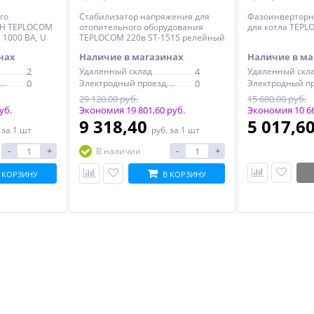
го
Стабилизатор напряжения для
Фазоинверторн
ОН TEPLOCOM
отопительного оборудования
для котла TEPL
 1000 ВА, U
TEPLOCOM 220в ST-1515 релейный
 котлов
нах
Наличие в магазинах
Наличие в ма
2
Удаленный склад
4
Удаленный скл
Электродный проезд, 6с1
0
Электродный проезд, 6с1
0
29 120,00 руб.
15 680,00 руб.
уб.
Экономия 19 801,60 руб.
Экономия 10 66
9 318,40
5 017,6
.
за 1 шт
руб.
за 1 шт
-
+
-
+
В наличии
 КОРЗИНУ
В КОРЗИНУ