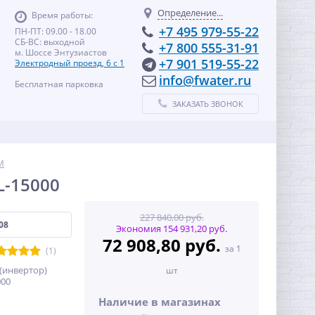
Определение...
Время работы:
+7 495 979-55-22
ПН-ПТ: 09.00 - 18.00
СБ-ВС: выходной
+7 800 555-31-91
м. Шоссе Энтузиастов
+7 901 519-55-22
Электродный проезд, 6 с 1
info@fwater.ru
Бесплатная парковка
ЗАКАЗАТЬ ЗВОНОК
M
L-15000
227 840,00 руб.
08
Экономия 154 931,20 руб.
72 908,80 руб.
за 1
(1)
(инвертор)
шт
000
Наличие в магазинах