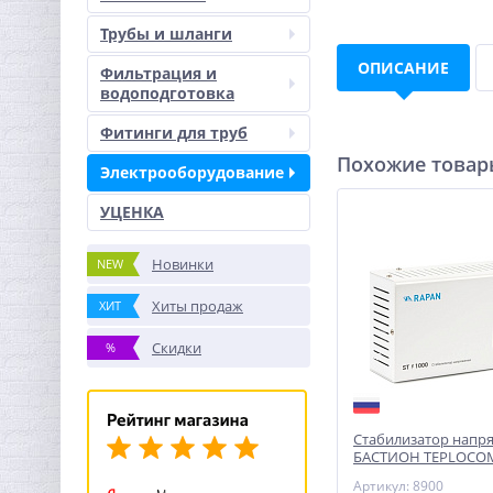
Трубы и шланги
ОПИСАНИЕ
Фильтрация и
водоподготовка
Фитинги для труб
Похожие това
Электрооборудование
УЦЕНКА
Новинки
NEW
Хиты продаж
ХИТ
Скидки
%
Стабилизатор напр
БАСТИОН TEPLOCOM
1000, 220 В, для котл
Артикул: 8900