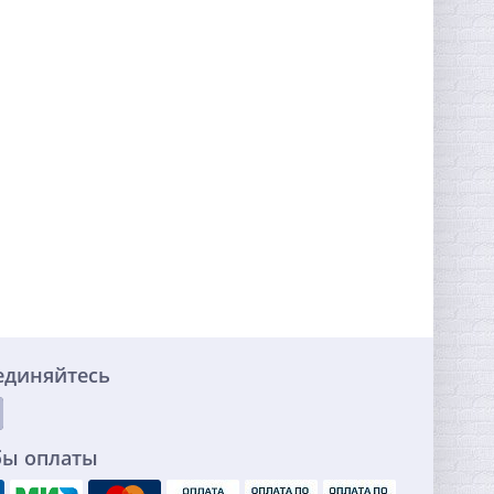
единяйтесь
бы оплаты