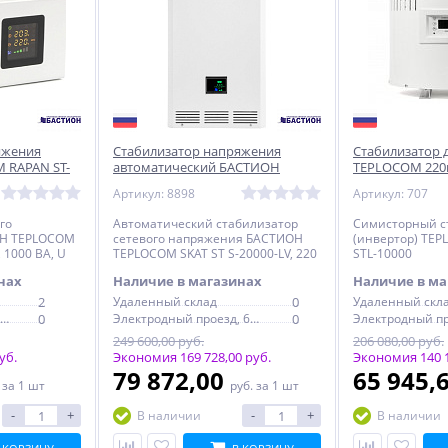
яжения
Стабилизатор напряжения
Стабилизатор 
 RAPAN ST-
автоматический БАСТИОН
TEPLOCOM 220в
ов (8900)
TEPLOCOM SKAT ST S-20000-LV,
Артикул: 8898
Артикул: 707
220 В (8898)
го
Автоматический стабилизатор
Симисторный с
ОН TEPLOCOM
сетевого напряжения БАСТИОН
(инвертор) TEP
 1000 ВА, U
TEPLOCOM SKAT ST S-20000-LV, 220
STL-10000
 котлов
В
нах
Наличие в магазинах
Наличие в ма
2
Удаленный склад
0
Удаленный скл
Электродный проезд, 6с1
0
Электродный проезд, 6с1
0
249 600,00 руб.
206 080,00 руб.
уб.
Экономия 169 728,00 руб.
Экономия 140 1
79 872,00
65 945,
.
за 1 шт
руб.
за 1 шт
-
+
-
+
В наличии
В наличии