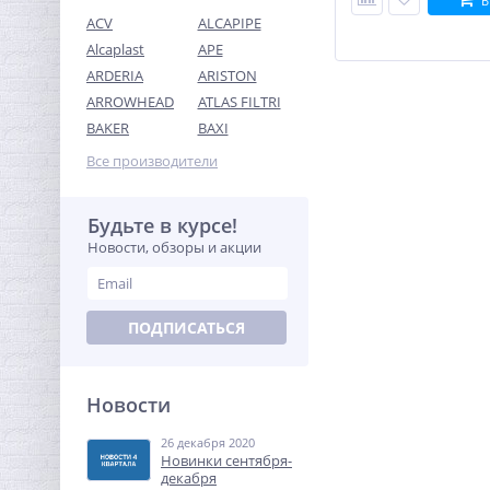
В
ACV
ALCAPIPE
Alcaplast
APE
ARDERIA
ARISTON
ARROWHEAD
ATLAS FILTRI
Ниппель редукция 1" x 3/4"
BAKER
BAXI
(НР) латунь UNI-FITT
Все производители
211,52
руб.
661,00 руб.
Будьте в курсе!
Новости, обзоры и акции
-68%
ПОДПИСАТЬСЯ
Новости
26 декабря 2020
Клапан
Новинки сентября-
предохранительный 1/2
декабря
x3/4х1/4 ROMMER для