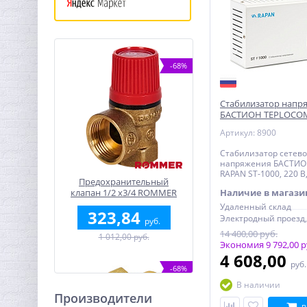
-68%
Стабилизатор напр
БАСТИОН TEPLOCOM
1000, 220 В, для котл
Артикул: 8900
Стабилизатор сетево
напряжения БАСТИ
RAPAN ST-1000, 220 В,
Предохранительный
вх. = 100 - 260 В, для
клапан 1/2 x3/4 ROMMER
Наличие в магази
для отопления 1,5 бар
Удаленный склад
323,84
руб.
14 400,00 руб.
1 012,00 руб.
Экономия 9 792,00 р
4 608,00
руб
-68%
В наличии
Производители