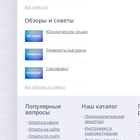
635,20
отопления с вых. под
руб.
Все новости
манометр 3 бар
1 985,00 руб.
Обзоры и советы
-68%
Юридическим лицам
Реквизиты магазина
Самовывоз
Модуль расширения
Neptun Smart Ethernet
Все обзоры и советы
4 832,96
руб.
Популярные
Наш каталог
15 103,00 руб.
вопросы
Предохранительная
-68%
арматура
Оплата в офисе
Инструмент и
Оплата на сайте
комплектующие
Оплата по счёту