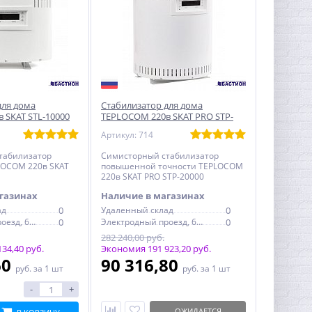
для дома
Стабилизатор для дома
 SKAT STL-10000
TEPLOCOM 220в SKAT PRO STP-
20000
Артикул: 714
табилизатор
Симисторный стабилизатор
LOCOM 220в SKAT
повышенной точности TEPLOCOM
220в SKAT PRO STP-20000
газинах
Наличие в магазинах
ад
0
Удаленный склад
0
Электродный проезд, 6с1
0
Электродный проезд, 6с1
0
282 240,00 руб.
34,40 руб.
Экономия 191 923,20 руб.
60
90 316,80
руб.
за 1 шт
руб.
за 1 шт
-
+
ОЖИДАЕТСЯ