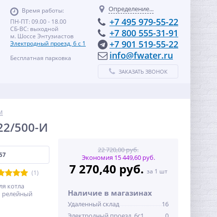
Определение...
Время работы:
+7 495 979-55-22
ПН-ПТ: 09.00 - 18.00
СБ-ВС: выходной
+7 800 555-31-91
м. Шоссе Энтузиастов
+7 901 519-55-22
Электродный проезд, 6 с 1
info@fwater.ru
Бесплатная парковка
ЗАКАЗАТЬ ЗВОНОК
M
22/500-И
22 720,00 руб.
57
Экономия 15 449,60 руб.
7 270,40 руб.
за 1 шт
(1)
ля котла
Наличие в магазинах
И релейный
Удаленный склад
16
Электродный проезд, 6с1
0