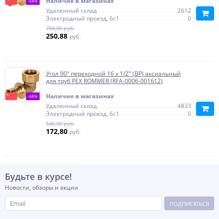
Наличие в магазинах
-68%
Удаленный склад
2612
Электродный проезд, 6с1
0
784,00 руб.
250,88
руб.
Угол 90° переходной 16 x 1/2" (ВР) аксиальный
для труб PEX ROMMER (RFA-0006-001612)
Наличие в магазинах
-68%
Удаленный склад
4833
Электродный проезд, 6с1
0
540,00 руб.
172,80
руб.
Будьте в курсе!
Новости, обзоры и акции
ПОДПИСАТЬСЯ