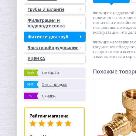
Трубы и шланги
Фитинги с надвижной 
полимерных материало
Фильтрация и
питьевого и хозяйств
водоподготовка
неагрессивные жидкос
эксплуатации, что де
Фитинги для труб
Фитинги изготавливаю
соединения обладают 
Электрооборудование
на протяжении всего 
замоноличены и скрыт
УЦЕНКА
Похожие това
Новинки
NEW
Хиты продаж
ХИТ
Скидки
%