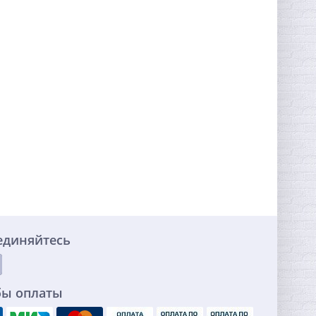
единяйтесь
бы оплаты