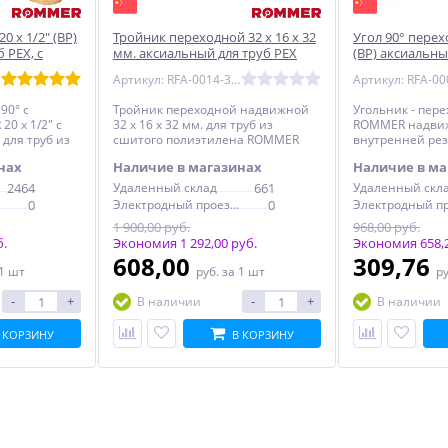
0 x 1/2" (ВР)
Тройник переходной 32 x 16 x 32
Угол 90° перех
 PEX, с
мм. аксиальный для труб PEX
(ВР) аксиальны
 (RFA-0009-
ROMMER (RFA-0014-321632)
ROMMER (RFA-0
Артикул: RFA-0014-321632
90° с
Тройник переходной надвижной
Угольник - пере
0 x 1/2" с
32 x 16 x 32 мм. для труб из
ROMMER надвижн
 для труб из
сшитого полиэтилена ROMMER
внутренней рез
а,
сшитого полиэ
нах
Наличие в магазинах
Наличие в ма
2464
Удаленный склад
661
Удаленный скл
0
Электродный проезд, 6с1
0
1 900,00 руб.
968,00 руб.
б.
Экономия 1 292,00 руб.
Экономия 658,2
608,00
309,76
 1 шт
руб.
за 1 шт
р
-
+
-
+
В наличии
В наличии
 КОРЗИНУ
В КОРЗИНУ