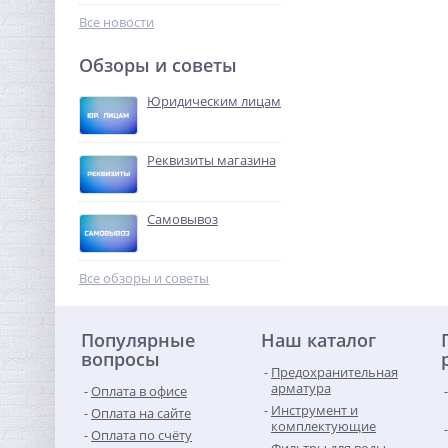
180,16
руб.
Все новости
563,00 руб.
Обзоры и советы
-68%
Юридическим лицам
Реквизиты магазина
Самовывоз
Кран шаровый с
электроприводом
Все обзоры и советы
BugattiPro 220В 1"1/2
16 325,12
руб.
Популярные
Наш каталог
51 016,00 руб.
вопросы
Предохранительная
-68%
арматура
Оплата в офисе
Инструмент и
Оплата на сайте
комплектующие
Оплата по счёту