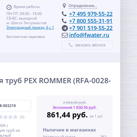
Определение...
Время работы:
+7 495 979-55-22
ПН-ПТ: 09.00 - 18.00
СБ-ВС: выходной
+7 800 555-31-91
м. Шоссе Энтузиастов
+7 901 519-55-22
Электродный проезд, 6 с 1
info@fwater.ru
Бесплатная парковка
ЗАКАЗАТЬ ЗВОНОК
я труб PEX ROMMER (RFA-0028-
2 692,00 руб.
8-003210
Экономия 1 830,56 руб.
861,44 руб.
за 1 шт
(0)
ER с
Наличие в магазинах
для труб из
льный
Удаленный склад
262