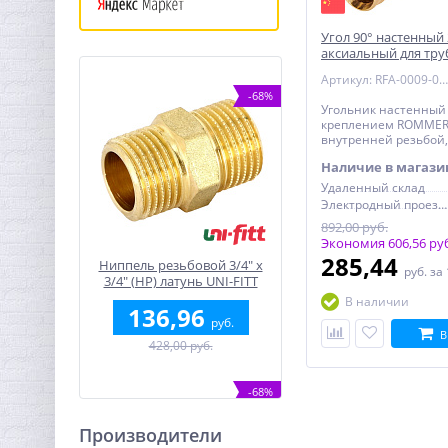
Угол 90° настенный 2
аксиальный для труб
креплением ROMMER
Артикул: RFA-0009-002012
002012)
-68%
Угольник настенный 
креплением ROMMER 2
внутренней резьбой,
сшитого полиэтилен
Наличие в магази
надвижной
Удаленный склад
Электродный проезд, 6с1
892,00 руб.
Экономия 606,56 ру
285,44
Ниппель резьбовой 3/4" x
руб.
за
3/4" (НР) латунь UNI-FITT
В наличии
136,96
руб.
В
428,00 руб.
-68%
Производители