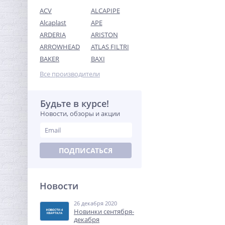
ACV
ALCAPIPE
Alcaplast
APE
ARDERIA
ARISTON
ARROWHEAD
ATLAS FILTRI
Ниппель резьбовой 3/4" x
BAKER
BAXI
3/4" (НР) никель UNI-FITT
Все производители
145,60
руб.
455,00 руб.
Будьте в курсе!
Новости, обзоры и акции
-68%
ПОДПИСАТЬСЯ
Новости
26 декабря 2020
Переходник резьбовой
Новинки сентября-
3/4" x 1/2" ВН никель UNI-
декабря
FITT