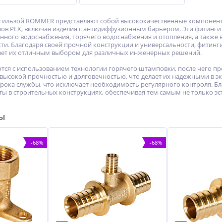
гильзой ROMMER представляют собой высококачественные компоненты
в PEX, включая изделия с антидиффузионным барьером. Эти фитинги 
енного водоснабжения, горячего водоснабжения и отопления, а также 
ти. Благодаря своей прочной конструкции и универсальности, фитин
лает их отличным выбором для различных инженерных решений.
тся с использованием технологии горячего штамповки, после чего п
высокой прочностью и долговечностью, что делает их надежными в эк
срока службы, что исключает необходимость регулярного контроля. Бл
ы в строительных конструкциях, обеспечивая тем самым не только эст
ры
-68%
-68%