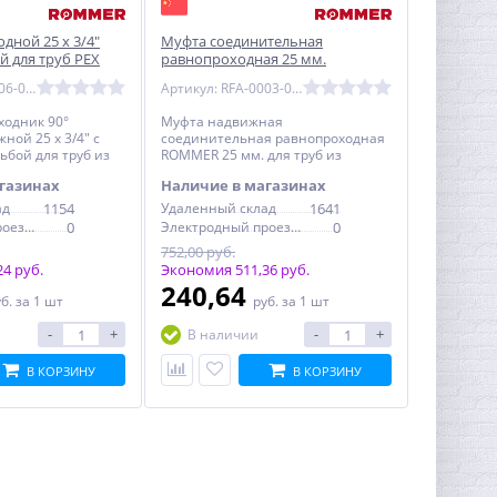
одной 25 x 3/4"
Муфта соединительная
й для труб PEX
равнопроходная 25 мм.
006-002534)
аксиальная для труб PEX
Артикул: RFA-0006-002534
Артикул: RFA-0003-000025
ROMMER (RFA-0003-000025)
ходник 90°
Муфта надвижная
ой 25 x 3/4" с
соединительная равнопроходная
ьбой для труб из
ROMMER 25 мм. для труб из
тилена
сшитого полиэтилена
газинах
Наличие в магазинах
ад
1154
Удаленный склад
1641
Электродный проезд, 6с1
0
Электродный проезд, 6с1
0
752,00 руб.
4 руб.
Экономия 511,36 руб.
240,64
уб.
за 1 шт
руб.
за 1 шт
-
+
-
+
В наличии
В КОРЗИНУ
В КОРЗИНУ