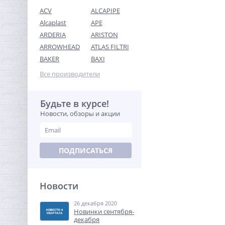
ACV
ALCAPIPE
Alcaplast
APE
ARDERIA
ARISTON
ARROWHEAD
ATLAS FILTRI
Тройник редукция (ВР) 1" x
BAKER
BAXI
1/2" x 1" латунь UNI-FITT
Все производители
633,92
руб.
1 981,00 руб.
Будьте в курсе!
Новости, обзоры и акции
-68%
ПОДПИСАТЬСЯ
Новости
26 декабря 2020
Колено резьбовое ВН 1/2"
Новинки сентября-
x 1/2" латунь UNI-FITT
декабря