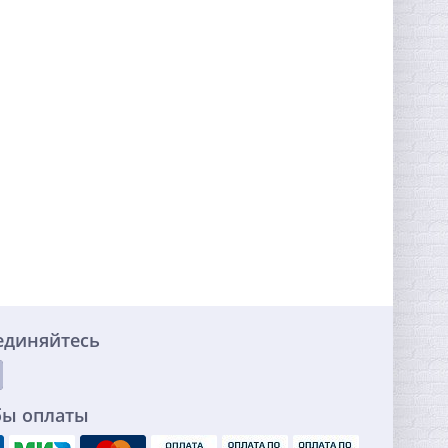
единяйтесь
бы оплаты