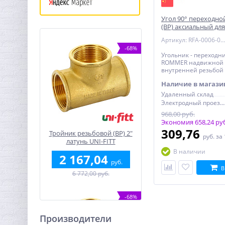
Угол 90° переходной
(ВР) аксиальный для
ROMMER (RFA-0006-0
Артикул: RFA-0006-002534
-68%
Угольник - переходни
ROMMER надвижной 25
внутренней резьбой 
сшитого полиэтилен
Наличие в магази
Удаленный склад
Электродный проезд, 6с1
968,00 руб.
Экономия 658,24 ру
309,76
Тройник резьбовой (ВР) 2"
руб.
за
латунь UNI-FITT
В наличии
2 167,04
руб.
В
6 772,00 руб.
-68%
Производители