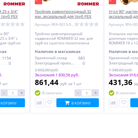
 25 x 3/4"
Тройник равнопроходный 32
Угол 90° настен
 труб PEX
мм. аксиальный для труб PEX
аксиальный для
02534)
ROMMER (RFA-0013-000032)
нарез. патруб.
Артикул: RFA-0013-000032
0032-001612)
к 90°
Тройник равнопроходный
Угольник насте
 x 3/4" с
надвижной ROMMER 32 мм. для
длинным нарез
для труб из
труб из сшитого полиэтилена
ROMMER 16 х 1/
а
резьбой, для тр
нах
Наличие в магазинах
Наличие в ма
полиэтилена, 
1154
Удаленный склад
683
Удаленный скл
0
Электродный проезд, 6с1
0
2 692,00 руб.
1 348,00 руб.
б.
Экономия 1 830,56 руб.
Экономия 916,6
861,44
431,36
 1 шт
руб.
за 1 шт
р
-
+
-
+
В наличии
В наличии
 КОРЗИНУ
В КОРЗИНУ