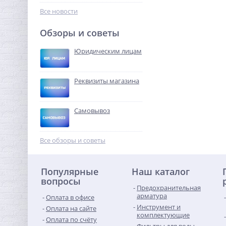
193,60
руб.
Все новости
605,00 руб.
Обзоры и советы
-68%
Юридическим лицам
Реквизиты магазина
Самовывоз
Модуль Neptun Smart+
TUYA для удаленного
Все обзоры и советы
управления
19 410,56
руб.
Популярные
Наш каталог
60 658,00 руб.
вопросы
Предохранительная
-68%
арматура
Оплата в офисе
Инструмент и
Оплата на сайте
комплектующие
Оплата по счёту