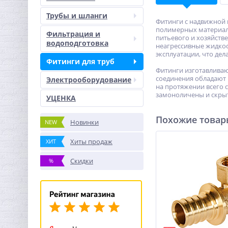
Трубы и шланги
Фитинги с надвижной 
полимерных материало
Фильтрация и
питьевого и хозяйств
водоподготовка
неагрессивные жидкос
эксплуатации, что де
Фитинги для труб
Фитинги изготавливаю
соединения обладают 
Электрооборудование
на протяжении всего 
замоноличены и скрыт
УЦЕНКА
Похожие това
Новинки
NEW
Хиты продаж
ХИТ
Скидки
%