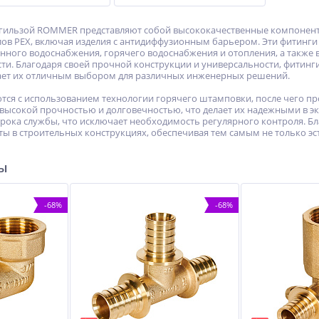
гильзой ROMMER представляют собой высококачественные компоненты
в PEX, включая изделия с антидиффузионным барьером. Эти фитинги 
енного водоснабжения, горячего водоснабжения и отопления, а также 
ти. Благодаря своей прочной конструкции и универсальности, фитин
лает их отличным выбором для различных инженерных решений.
тся с использованием технологии горячего штамповки, после чего п
высокой прочностью и долговечностью, что делает их надежными в эк
срока службы, что исключает необходимость регулярного контроля. Бл
ы в строительных конструкциях, обеспечивая тем самым не только эст
ры
-68%
-68%