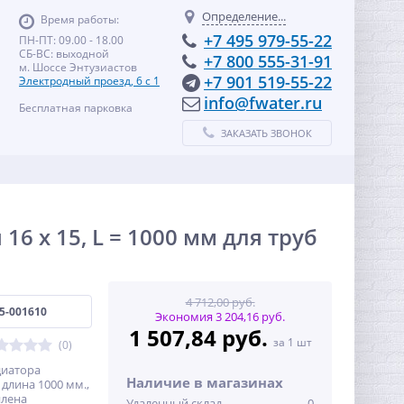
Определение...
Время работы:
+7 495 979-55-22
ПН-ПТ: 09.00 - 18.00
СБ-ВС: выходной
+7 800 555-31-91
м. Шоссе Энтузиастов
+7 901 519-55-22
Электродный проезд, 6 с 1
info@fwater.ru
Бесплатная парковка
ЗАКАЗАТЬ ЗВОНОК
6 х 15, L = 1000 мм для труб
4 712,00 руб.
5-001610
Экономия 3 204,16 руб.
1 507,84 руб.
за 1 шт
(0)
диатора
Наличие в магазинах
 длина 1000 мм.,
илена
Удаленный склад
0