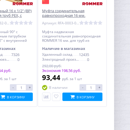
ный 16 х 1/2" (ВР)
Муфта соединительная
 труб PEX, с
равнопроходная 16 мм.
 ROMMER (RFA-
аксиальная для труб PEX
Артикул: RFA-0032-001612
Артикул: RFA-0003-000016
ROMMER (RFA-0003-000016)
нный 90° с
Муфта надвижная
ным патрубком
соединительная равнопроходная
2" с внутренней
ROMMER 16 мм. для труб из
уб из сшитого
сшитого полиэтилена
газинах
Наличие в магазинах
надвижной
ад
7326
Удаленный склад
12435
Электродный проезд, 6с1
0
Электродный проезд, 6с1
0
292,00 руб.
4 руб.
Экономия 198,56 руб.
93,44
уб.
за 1 шт
руб.
за 1 шт
-
+
-
+
В наличии
В КОРЗИНУ
В КОРЗИНУ