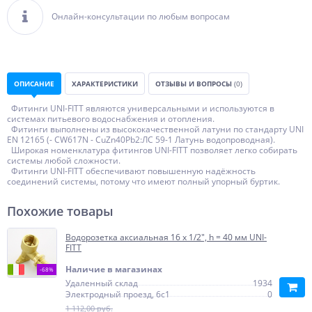
Онлайн-консультации по любым вопросам
ОПИСАНИЕ
ХАРАКТЕРИСТИКИ
ОТЗЫВЫ И ВОПРОСЫ
(0)
Фитинги UNI-FITT являются универсальными и используются в
системах питьевого водоснабжения и отопления.
Фитинги выполнены из высококачественной латуни по стандарту UNI
EN 12165 (- CW617N - CuZn40Pb2:ЛС 59-1 Латунь водопроводная).
Широкая номенклатура фитингов UNI-FITT позволяет легко собирать
системы любой сложности.
Фитинги UNI-FITT обеспечивают повышенную надёжность
соединений системы, потому что имеют полный упорный буртик.
Похожие товары
Водорозетка аксиальная 16 х 1/2", h = 40 мм UNI-
FITT
Наличие в магазинах
-68%
Удаленный склад
1934
Электродный проезд, 6с1
0
1 112,00 руб.