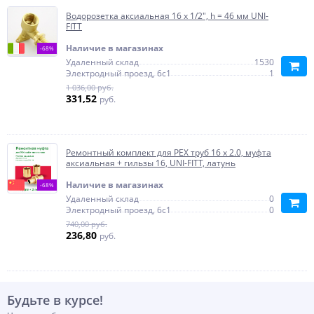
Водорозетка аксиальная 16 х 1/2", h = 46 мм UNI-
FITT
Наличие в магазинах
-68%
Удаленный склад
1530
Электродный проезд, 6с1
1
1 036,00 руб.
331,52
руб.
Ремонтный комплект для PEX труб 16 x 2.0, муфта
аксиальная + гильзы 16, UNI-FITT, латунь
Наличие в магазинах
-68%
Удаленный склад
0
Электродный проезд, 6с1
0
740,00 руб.
236,80
руб.
Будьте в курсе!