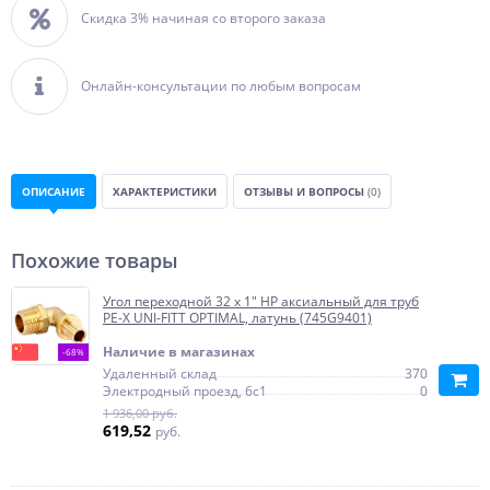
Скидка 3% начиная со второго заказа
Онлайн-консультации по любым вопросам
ОПИСАНИЕ
ХАРАКТЕРИСТИКИ
ОТЗЫВЫ И ВОПРОСЫ
(0)
Похожие товары
Угол переходной 32 х 1" НР аксиальный для труб
PE-X UNI-FITT OPTIMAL, латунь (745G9401)
Наличие в магазинах
-68%
Удаленный склад
370
Электродный проезд, 6с1
0
1 936,00 руб.
619,52
руб.