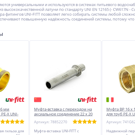
яются универсальными и используются в системах питьевого водосна
 высококачественной латуни по стандарту UNI EN 12165 (- CW617N - C
 фитингов UNI-FITT позволяет легко собирать системы любой сложно
еспечивают повышенную надёжность соединений системы, потому что
ры
16 мм
Муфта-вставка с переходом на
Муфта ВР 16 x 
 PE-X UNI-
аксиальное соединение 22 х 20
для труб PE-X U
(2.8), нержавеющая сталь UNI-
Артикул: 788S2270
Артикул: 741G6
FITT
я гильза для
Муфта-вставка UNI-FITT с
Надвижной пер