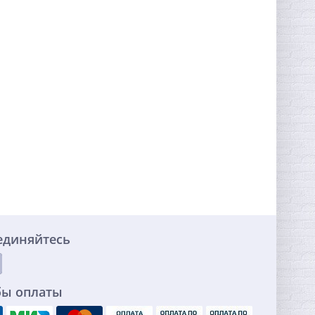
единяйтесь
бы оплаты