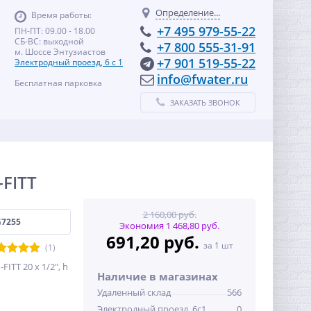
Определение...
Время работы:
+7 495 979-55-22
ПН-ПТ: 09.00 - 18.00
СБ-ВС: выходной
+7 800 555-31-91
м. Шоссе Энтузиастов
+7 901 519-55-22
Электродный проезд, 6 с 1
info@fwater.ru
Бесплатная парковка
ЗАКАЗАТЬ ЗВОНОК
-FITT
2 160,00 руб.
G7255
Экономия 1 468,80 руб.
691,20 руб.
за 1 шт
(1)
ITT 20 х 1/2", h
Наличие в магазинах
Удаленный склад
566
Электродный проезд, 6с1
0