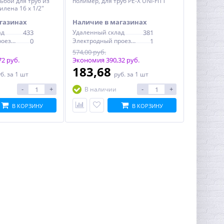
ьбой для труб из
полимер, для труб PE-X UNI-FITT
лена 16 x 1/2"
газинах
Наличие в магазинах
ад
433
Удаленный склад
381
Электродный проезд, 6с1
0
Электродный проезд, 6с1
1
574,00 руб.
2 руб.
Экономия 390,32 руб.
183,68
уб.
за 1 шт
руб.
за 1 шт
-
+
-
+
В наличии
В КОРЗИНУ
В КОРЗИНУ