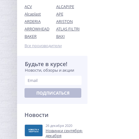
ACV
ALCAPIPE
Alcaplast
APE
ARDERIA
ARISTON
ARROWHEAD
ATLAS FILTRI
Кран шаровый с
BAKER
BAXI
электроприводом
BugattiPro 220В 3/4"
Все производители
9 323,52
руб.
29 136,00 руб.
Будьте в курсе!
Новости, обзоры и акции
-68%
ПОДПИСАТЬСЯ
Новости
26 декабря 2020
Кран шаровый с
Новинки сентября-
электроприводом Neptun
декабря
Profi 12В 1"1/4