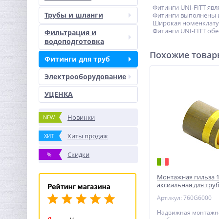
Фитинги UNI-FITT явл
Трубы и шланги
Фитинги выполнены из
Широкая номенклатура
Фитинги UNI-FITT об
Фильтрация и
водоподготовка
Похожие това
Фитинги для труб
Электрооборудование
УЦЕНКА
Новинки
NEW
Хиты продаж
ХИТ
Скидки
%
Монтажная гильза 
аксиальная для труб
FITT
Артикул: 760G6000
Надвижная монтажна