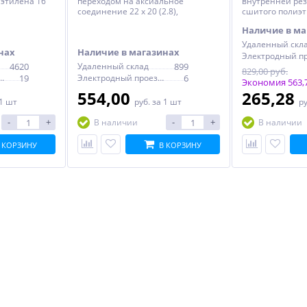
иэтилена 16
переходом на аксиальное
внутренней рез
соединение 22 х 20 (2.8),
сшитого полиэти
нержавеющая сталь
UNI-FITT
Наличие в ма
Удаленный скл
нах
Наличие в магазинах
4620
Удаленный склад
899
829,00 руб.
дный проезд, 6с1
19
Электродный проезд, 6с1
6
Экономия 563,7
554,00
265,28
 1 шт
руб.
за 1 шт
р
-
+
-
+
В наличии
В наличии
 КОРЗИНУ
В КОРЗИНУ