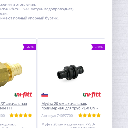
бжения и отопления.
uZn40Pb2:ЛС 59-1 Латунь водопроводная).
сти.
 имеют полный упорный буртик.
-68%
-68%
1/2" аксиальная
Муфта 20 мм аксиальная,
NI-FITT
полимерная, для труб PE-X UNI-
FITT
200
Артикул: 740P7700
еходник с
Муфта 20 мм надвижная, PPSU-