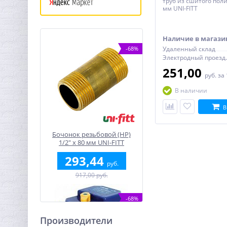
труб из сшитого пол
мм UNI-FITT
Наличие в магази
-68%
Удаленный склад
Электро
251,00
руб.
за
В наличии
В
Бочонок резьбовой (НР)
1/2" x 80 мм UNI-FITT
293,44
руб.
917,00 руб.
-68%
Производители