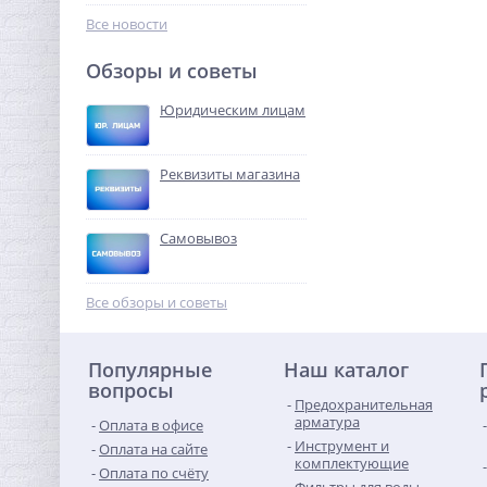
10 072,32
руб.
Все новости
31 476,00 руб.
Обзоры и советы
-68%
Юридическим лицам
Реквизиты магазина
Самовывоз
Колено резьбовое (ВР) 1" x
1" латунь UNI-FITT
Все обзоры и советы
477,44
руб.
Популярные
Наш каталог
1 492,00 руб.
вопросы
Предохранительная
-68%
арматура
Оплата в офисе
Инструмент и
Оплата на сайте
комплектующие
Оплата по счёту