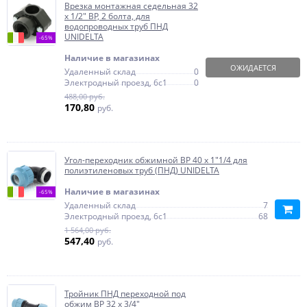
Врезка монтажная седельная 32
x 1/2" ВР, 2 болта, для
водопроводных труб ПНД
UNIDELTA
-65%
Наличие в магазинах
ОЖИДАЕТСЯ
Удаленный склад
0
Электродный проезд, 6с1
0
488,00 руб.
170,80
руб.
Угол-переходник обжимной ВР 40 x 1"1/4 для
полиэтиленовых труб (ПНД) UNIDELTA
Наличие в магазинах
-65%
Удаленный склад
7
Электродный проезд, 6с1
68
1 564,00 руб.
547,40
руб.
Тройник ПНД переходной под
обжим ВР 32 x 3/4"