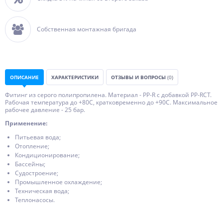
Собственная монтажная бригада
ОПИСАНИЕ
ХАРАКТЕРИСТИКИ
ОТЗЫВЫ И ВОПРОСЫ
(0)
Фитинг из серого полипропилена. Материал - PP-R с добавкой PP-RCT.
Рабочая температура до +80С, кратковременно до +90С. Максимальное
рабочее давление - 25 бар.
Применение:
Питьевая вода;
Отопление;
Кондиционирование;
Бассейны;
Судостроение;
Промышленное охлаждение;
Техническая вода;
Теплонасосы.