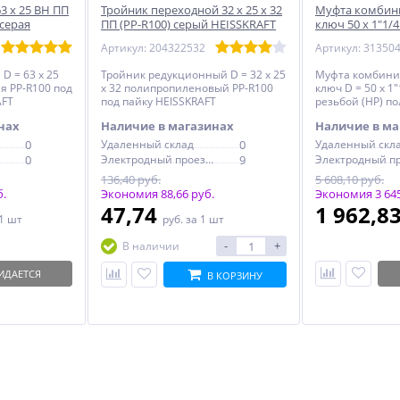
3 х 25 ВН ПП
Тройник переходной 32 х 25 х 32
Муфта комбин
 серая
ПП (PP-R100) серый HEISSKRAFT
ключ 50 х 1"1/4
серая HEISSKR
Артикул: 204322532
Артикул: 31350
D = 63 х 25
Тройник редукционный D = 32 х 25
Муфта комбини
я PP-R100 под
х 32 полипропиленовый PP-R100
ключ D = 50 х 1
AFT
под пайку HEISSKRAFT
резьбой (НР) п
PP-R100 серая 
нах
Наличие в магазинах
Наличие в ма
0
Удаленный склад
0
Удаленный скл
0
Электродный проезд, 6с1
9
136,40 руб.
5 608,10 руб.
б.
Экономия 88,66 руб.
Экономия 3 645
47,74
1 962,8
 1 шт
руб.
за 1 шт
-
+
В наличии
ИДАЕТСЯ
В КОРЗИНУ