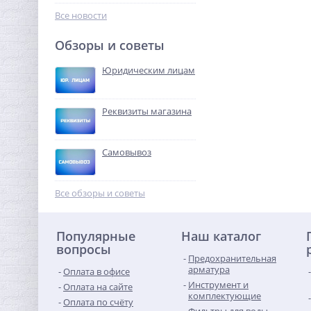
1 082,56
руб.
Все новости
3 383,00 руб.
Обзоры и советы
-68%
Юридическим лицам
Реквизиты магазина
Самовывоз
Ниппель редукция 3/4" x
1/2" (НР) латунь UNI-FITT
Все обзоры и советы
121,28
руб.
Популярные
Наш каталог
379,00 руб.
вопросы
Предохранительная
-68%
арматура
Оплата в офисе
Инструмент и
Оплата на сайте
комплектующие
Оплата по счёту