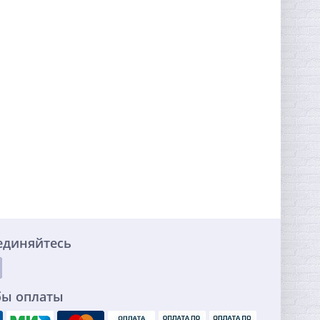
единяйтесь
бы оплаты