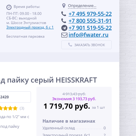
Определение...
Время работы:
+7 495 979-55-22
ПН-ПТ: 09.00 - 18.00
СБ-ВС: выходной
+7 800 555-31-91
м. Шоссе Энтузиастов
+7 901 519-55-22
Электродный проезд, 6 с 1
info@fwater.ru
Бесплатная парковка
ЗАКАЗАТЬ ЗВОНОК
под пайку серый HEISSKRAFT
4 913,43 руб.
32420
Экономия 3 193,73 руб.
1 719,70 руб.
за 1 шт
(3)
да по 1/2" мм с
Наличие в магазинах
под пайку
Удаленный склад
0
Электродный проезд, 6с1
2