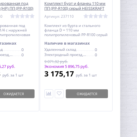
ированная под
Комплект бурт и фланец 110 мм
 (НР) ПП (PP-R100)
ПП (PP-R100) серый HEISSKRAFT
AFT
40
Артикул: 237110
рованная под
Комплект из бурта и стального
"1/4 с наружней
фланца D = 110 мм
олипропиленовая
полипропиленовый PP-R100 серый
HEISSKRAFT
HEISSKRAFT
газинах
Наличие в магазинах
ад
0
Удаленный склад
0
Электродный проезд, 6с1
0
Электродный проезд, 6с1
0
9 071,92 руб.
,27 руб.
Экономия 5 896,75 руб.
3
3 175,17
руб.
за 1 шт
руб.
за 1 шт
ОЖИДАЕТСЯ
ОЖИДАЕТСЯ