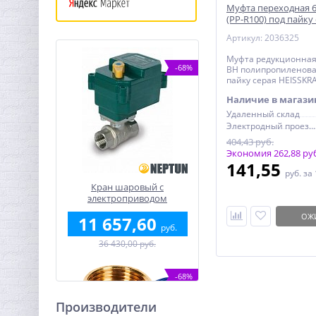
Муфта переходная 6
(PP-R100) под пайку
HEISSKRAFT
Артикул: 2036325
Муфта редукционная 
-68%
ВН полипропиленова
пайку серая HEISSKR
Наличие в магази
Удаленный склад
Электродный проезд, 6с1
404,43 руб.
Экономия 262,88 ру
141,55
руб.
за
Кран шаровый с
электроприводом
BugattiPro 12В 1"
ОЖ
11 657,60
руб.
36 430,00 руб.
-68%
Производители