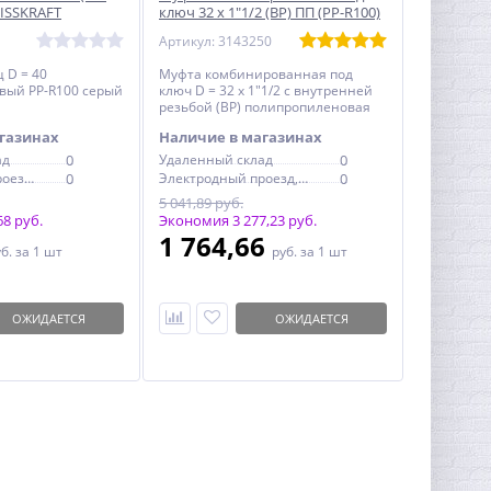
EISSKRAFT
ключ 32 х 1"1/2 (ВР) ПП (PP-R100)
серая HEISSKRAFT
Артикул: 3143250
 D = 40
Муфта комбинированная под
вый PP-R100 серый
ключ D = 32 х 1"1/2 с внутренней
резьбой (ВР) полипропиленовая
PP-R100 серая HEISSKRAFT
газинах
Наличие в магазинах
ад
0
Удаленный склад
0
Электродный проезд, 6с1
0
Электродный проезд, 6с1
0
5 041,89 руб.
8 руб.
Экономия 3 277,23 руб.
1 764,66
уб.
за 1 шт
руб.
за 1 шт
ОЖИДАЕТСЯ
ОЖИДАЕТСЯ