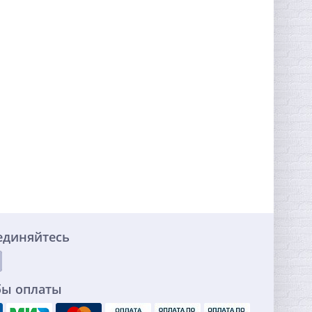
единяйтесь
бы оплаты