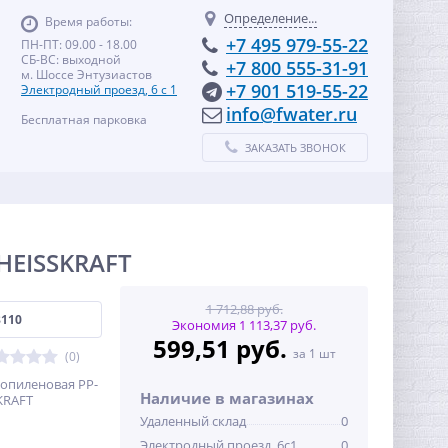
Определение...
Время работы:
+7 495 979-55-22
ПН-ПТ: 09.00 - 18.00
СБ-ВС: выходной
+7 800 555-31-91
м. Шоссе Энтузиастов
+7 901 519-55-22
Электродный проезд, 6 с 1
info@fwater.ru
Бесплатная парковка
ЗАКАЗАТЬ ЗВОНОК
 HEISSKRAFT
1 712,88 руб.
8110
Экономия 1 113,37 руб.
599,51 руб.
за 1 шт
(0)
ропиленовая PP-
Наличие в магазинах
KRAFT
Удаленный склад
0
Электродный проезд, 6с1
0