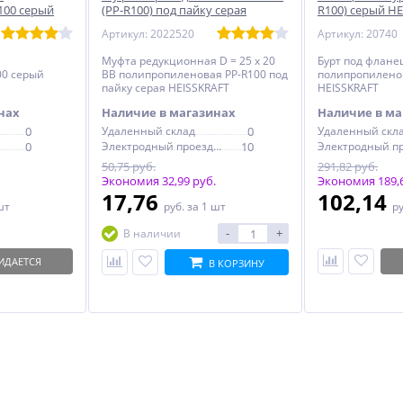
100 серый
(PP-R100) под пайку серая
R100) серый H
HEISSKRAFT
Артикул: 2022520
Артикул: 20740
Муфта редукционная D = 25 х 20
Бурт под фланец
00 серый
ВВ полипропиленовая PP-R100 под
полипропилено
пайку серая HEISSKRAFT
HEISSKRAFT
нах
Наличие в магазинах
Наличие в ма
0
Удаленный склад
0
Удаленный скл
0
Электродный проезд, 6с1
10
50,75 руб.
291,82 руб.
Экономия 32,99 руб.
Экономия 189,6
17,76
102,14
шт
руб.
за 1 шт
р
-
+
В наличии
ИДАЕТСЯ
В КОРЗИНУ