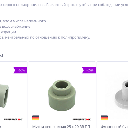
з серого полипропилена. Расчетный срок службы при соблюдении услов
, в том числе напольного
е водоснабжение
 аэрации
ов, нейтральных по отношению к полипропилену.
ры
-65%
-65%
м
Муфта переходная 25 х 20 ВВ ПП
Фланцевый бур