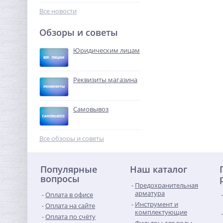
1 234,56
руб.
Все новости
3 858,00 руб.
Обзоры и советы
-68%
Юридическим лицам
Реквизиты магазина
Самовывоз
Ниппель редукция 1"1/4 x
1" (НР) никель UNI-FITT
Все обзоры и советы
387,20
руб.
Популярные
Наш каталог
1 210,00 руб.
вопросы
Предохранительная
-68%
арматура
Оплата в офисе
Инструмент и
Оплата на сайте
комплектующие
Оплата по счёту