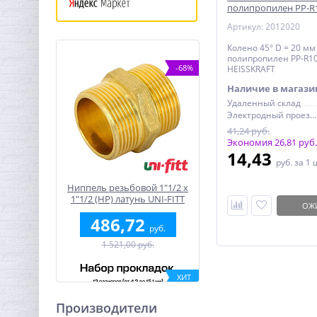
полипропилен PP-R
HEISSKRAFT
Артикул: 2012020
Колено 45° D = 20 мм
полипропилен PP-R1
-68%
HEISSKRAFT
Наличие в магази
Удаленный склад
Электродный проезд, 6с1
41,24 руб.
Экономия 26,81 руб.
14,43
руб.
за 1 
Ниппель резьбовой 1"1/2 x
1"1/2 (НР) латунь UNI-FITT
ОЖ
486,72
руб.
1 521,00 руб.
ХИТ
-55%
Производители