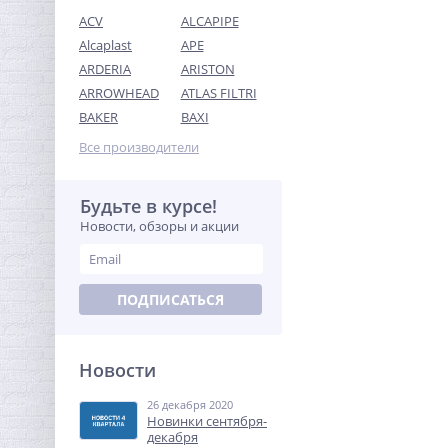
ACV
ALCAPIPE
Alcaplast
APE
ARDERIA
ARISTON
ARROWHEAD
ATLAS FILTRI
Набор сантехнических
BAKER
BAXI
прокладок (410 штук) 12
размеров O-ring /
Все производители
499,00
IDRONORD (Италия)
руб.
1 100,00 руб.
Будьте в курсе!
Новости, обзоры и акции
-68%
ПОДПИСАТЬСЯ
Новости
26 декабря 2020
Тройник резьбовой (ВР)
Новинки сентября-
1"1/2 латунь UNI-FITT
декабря