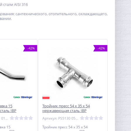
 стали AISI 316
удования: сантехнического, отопительного, охлаждающего,
вании.
-42%
-42%
авка 15
Тройник пресс 54 х 35 х 54
таль IBP
нержавеющая сталь IBP
Артикул: PS5087 0150000
Артикул: PS5130 0543554
вка 15
Тройник пресс 54 х 35 х 54