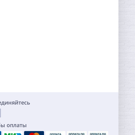
единяйтесь
бы оплаты