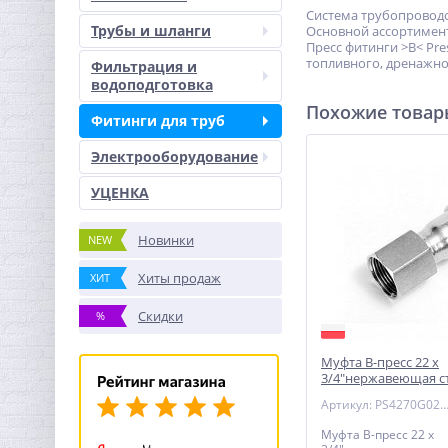
Система трубопроводо
Трубы и шланги
Основной ассортимент
Пресс фитинги >B< Pr
топливного, дренажно
Фильтрация и
водоподготовка
Похожие това
Фитинги для труб
Электрооборудование
УЦЕНКА
Новинки
NEW
Хиты продаж
ХИТ
Скидки
%
Муфта В-пресс 22 x
3/4"нержавеющая ст
Артикул: PS4270G0220
Муфта В-пресс 22 x