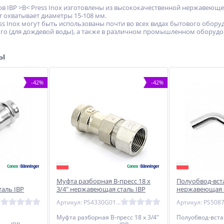
в IBP >B< Press Inox изготовлены из высококачественной нержавеющей
 охватывает диаметры 15-108 мм.
ess Inox могут быть использованы почти во всех видах бытового обор
го (для дождевой воды), а также в различном промышленном оборудо
ры
-42%
-42%
Муфта разборная В-пресс 18 x
Полуобвод-вст
аль IBP
3/4" нержавеющая сталь IBP
нержавеющая с
600
Артикул: PS4330G0180600
Муфта разборная В-пресс 18 x 3/4"
Полуобвод-вста