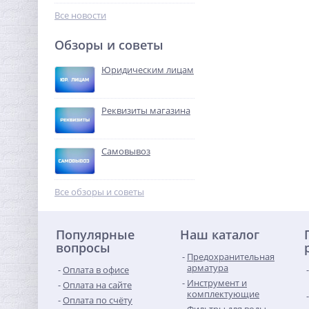
526,40
руб.
Все новости
1 645,00 руб.
Обзоры и советы
-68%
Юридическим лицам
Реквизиты магазина
Самовывоз
Муфта редукция 1"1/4 x
3/4" (ВР) латунь UNI-FITT
Все обзоры и советы
440,32
руб.
Популярные
Наш каталог
1 376,00 руб.
вопросы
Предохранительная
-68%
арматура
Оплата в офисе
Инструмент и
Оплата на сайте
комплектующие
Оплата по счёту