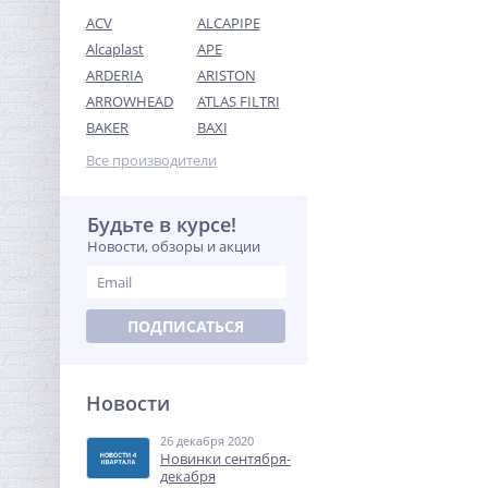
ACV
ALCAPIPE
Alcaplast
APE
ARDERIA
ARISTON
ARROWHEAD
ATLAS FILTRI
Кран шаровый с
BAKER
BAXI
электроприводом
BugattiPro 220В 1"1/2
Все производители
16 325,12
руб.
51 016,00 руб.
Будьте в курсе!
Новости, обзоры и акции
-68%
ПОДПИСАТЬСЯ
Новости
26 декабря 2020
Переходник резьбовой
Новинки сентября-
1"1/2 x 1" ВН латунь UNI-
декабря
FITT