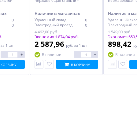
ль IBP
нержавеющая сталь IBP
нержавеющая с
нах
Наличие в магазинах
Наличие в ма
0
Удаленный склад
0
Удаленный скл
Электродный проезд, 6с1
0
Электродный проезд, 6с1
0
4 462,00 руб.
1 549,00 руб.
б.
Экономия 1 874,04 руб.
Экономия 650,5
2 587,96
898,42
.
за 1 шт
руб.
за 1 шт
р
-
+
-
+
В наличии
В наличии
 КОРЗИНУ
В КОРЗИНУ