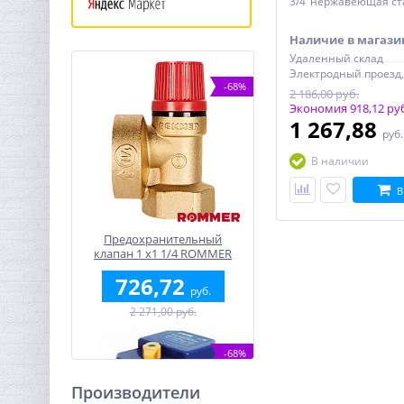
3/4"нержавеющая ста
Наличие в магази
Удаленный склад
-68%
2 186,00 руб.
Экономия 918,12 ру
1 267,88
руб
В наличии
В
Предохранительный
клапан 1 x1 1/4 ROMMER
для отопления 3 бар
726,72
руб.
2 271,00 руб.
-68%
Производители