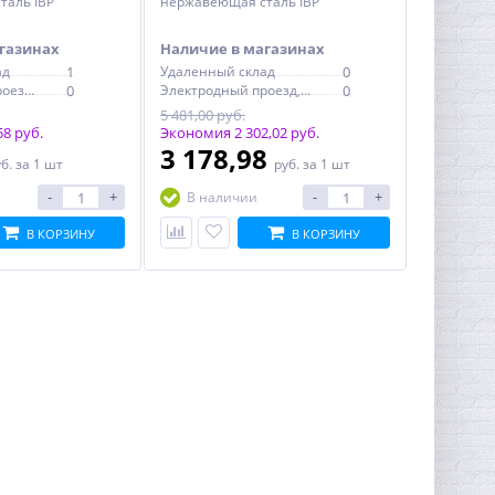
таль IBP
нержавеющая сталь IBP
газинах
Наличие в магазинах
ад
1
Удаленный склад
0
Электродный проезд, 6с1
0
Электродный проезд, 6с1
0
5 481,00 руб.
8 руб.
Экономия 2 302,02 руб.
3 178,98
уб.
за 1 шт
руб.
за 1 шт
-
+
-
+
В наличии
В КОРЗИНУ
В КОРЗИНУ