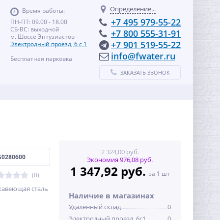
Определение...
Время работы:
+7 495 979-55-22
ПН-ПТ: 09.00 - 18.00
СБ-ВС: выходной
+7 800 555-31-91
м. Шоссе Энтузиастов
+7 901 519-55-22
Электродный проезд, 6 с 1
info@fwater.ru
Бесплатная парковка
ЗАКАЗАТЬ ЗВОНОК
2 324,00 руб.
G0280600
Экономия 976,08 руб.
1 347,92 руб.
за 1 шт
(0)
ржавеющая сталь
Наличие в магазинах
Удаленный склад
0
Электродный проезд, 6с1
0