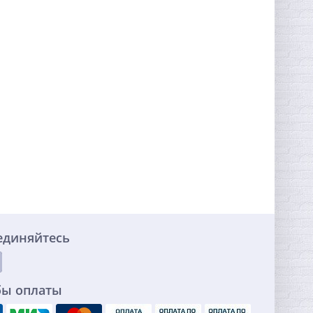
единяйтесь
бы оплаты