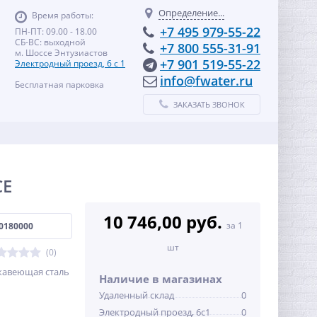
Определение...
Время работы:
+7 495 979-55-22
ПН-ПТ: 09.00 - 18.00
СБ-ВС: выходной
+7 800 555-31-91
м. Шоссе Энтузиастов
+7 901 519-55-22
Электродный проезд, 6 с 1
info@fwater.ru
Бесплатная парковка
ЗАКАЗАТЬ ЗВОНОК
CE
10 746,00 руб.
за 1
0180000
шт
(0)
ржавеющая сталь
Наличие в магазинах
Удаленный склад
0
Электродный проезд, 6с1
0