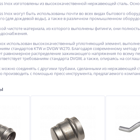
ss Inox изготовлены из высококачественной нержавеющей сталь. Осн
ess Inox могут быть использованы почти во всех видах бытового обор
го (для дождевой воды), а также в различном промышленном оборудо
кой чистоте материала, из которого выполнены фитинги, они полност
одоснабжения.
Inox использован высококачественный уплотняющий элемент, выполне
аниям стандартов KTW и DVGW W270. Благодаря современному методу 
ет равномерное распределение зажимающего напряжения по всему пе
оответствует требованиям стандарта DVGW, а также, опираясь на соглаш
ox можно соединять с другими трубами, сделанными из нержавеющей с
о производить с помощью пресс-инструмента, предлагаемого компание
ры