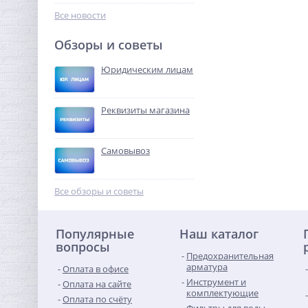
440,32
руб.
Все новости
1 376,00 руб.
Обзоры и советы
ХИТ
Юридическим лицам
-55%
Реквизиты магазина
Самовывоз
Набор сантехнических
прокладок (410 штук) 12
Все обзоры и советы
размеров O-ring /
499,00
IDRONORD (Италия)
руб.
Популярные
Наш каталог
1 100,00 руб.
вопросы
Предохранительная
-62%
арматура
Оплата в офисе
Инструмент и
Оплата на сайте
комплектующие
Оплата по счёту