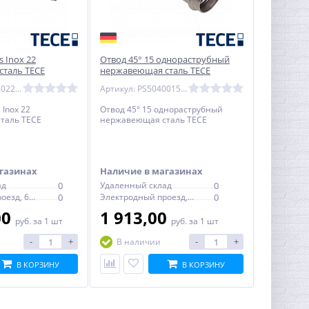
s Inox 22
Отвод 45° 15 однораструбный
таль TECE
нержавеющая сталь TECE
Артикул: PS50880220000
Артикул: PS50400150000
 Inox 22
Отвод 45° 15 однораструбный
таль TECE
нержавеющая сталь TECE
газинах
Наличие в магазинах
ад
0
Удаленный склад
0
Электродный проезд, 6с1
0
Электродный проезд, 6с1
0
00
1 913,00
руб.
за 1 шт
руб.
за 1 шт
-
+
-
+
В наличии
В КОРЗИНУ
В КОРЗИНУ