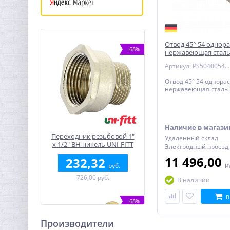
Отвод 45° 54 однор
-68%
нержавеющая сталь
Артикул: PS50400540000
Отвод 45° 54 однора
нержавеющая сталь 
Наличие в магази
Переходник резьбовой 1"
Удаленный склад
x 1/2" ВН никель UNI-FITT
11 496,00
232,32
р
руб.
726,00 руб.
В наличии
В
-68%
Производители