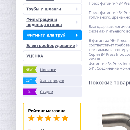
Пресс фитинги >B< Pre
Трубы и шланги
Пресс фитинги >B< Pr
топливного, дренажно
Фильтрация и
водоподготовка
Благодаря экологичес
системах питьевого в
Фитинги для труб
В фитингах >B< Press 
соответствует требов
Электрооборудование
тем самым гарантиру
Серия B< Press Inox с
УЦЕНКА
ZVSHK.
Фитинги >B< Press In
541. Соединение можн
Новинки
NEW
Хиты продаж
ХИТ
Похожие това
Скидки
%