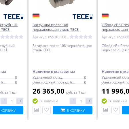
аструбный
Заглушка пресс 108
Обвод >B< Pres
 TECE
нержавеющая сталь TECE
нержавеющая с
Артикул: PS53011080000
струбный
Заглушка пресс 108 нержавеющая
Обвод >B< Press
TECE
сталь TECE
нержавеющая с
нах
Наличие в магазинах
Наличие в ма
0
Удаленный склад
0
Удаленный скл
Электродный проезд, 6с1
0
Электродный проезд, 6с1
0
26 365,00
11 996,
уб.
за 1 шт
руб.
за 1 шт
-
+
-
+
В наличии
В наличии
 КОРЗИНУ
В КОРЗИНУ