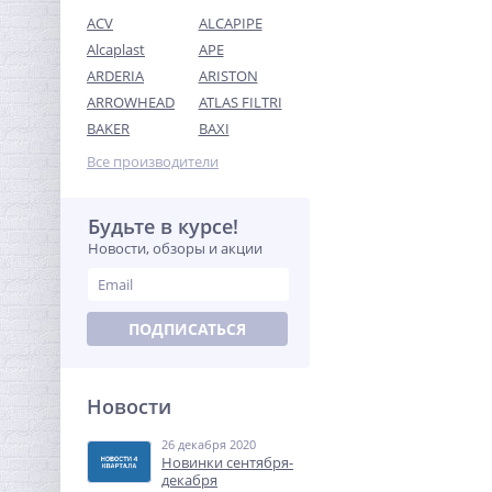
ACV
ALCAPIPE
Alcaplast
APE
ARDERIA
ARISTON
ARROWHEAD
ATLAS FILTRI
Муфта резьбовая 3/8" x
BAKER
BAXI
3/8" (ВР) латунь UNI-FITT
Все производители
135,68
руб.
424,00 руб.
Будьте в курсе!
Новости, обзоры и акции
-68%
ПОДПИСАТЬСЯ
Новости
26 декабря 2020
Муфта редукция 1"1/4 x
Новинки сентября-
3/4" (ВР) латунь UNI-FITT
декабря