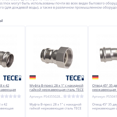
ess Inox могут быть использованы почти во всех видах бытового обор
го (для дождевой воды), а также в различном промышленном оборудо
ры
8 х 42
Муфта В-пресс 28 x 1" с накидной
Отвод 45° 35 
жавеющая
гайкой нержавеющая сталь TECE
нержавеющая с
Артикул: PS43550280800
 х 42
Муфта В-пресс 28 x 1" с накидной
Отвод 45° 35 д
авеющая
гайкой нержавеющая сталь TECE
нержавеющая с