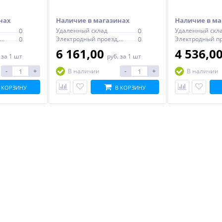
нах
Наличие в магазинах
Наличие в ма
0
Удаленный склад
0
Удаленный скл
Электродный проезд, 6с1
0
Электродный проезд, 6с1
0
6 161,00
4 536,0
.
за 1 шт
руб.
за 1 шт
-
+
-
+
В наличии
В наличии
 КОРЗИНУ
В КОРЗИНУ