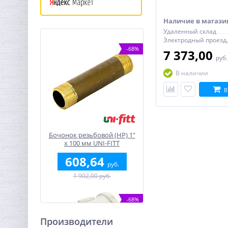
Наличие в магази
Удаленный склад
-68%
7 373,00
руб
В наличии
В
Бочонок резьбовой (НР) 1"
x 100 мм UNI-FITT
608,64
руб.
1 902,00 руб.
-68%
Производители