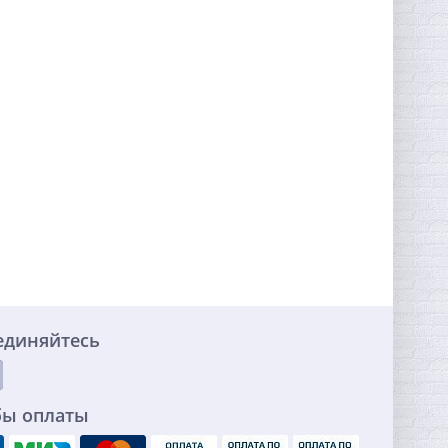
единяйтесь
бы оплаты