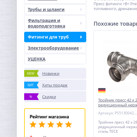
Пресс фитинги >B< Pr
топливного, дренажно
Трубы и шланги
Фильтрация и
Похожие това
водоподготовка
Фитинги для труб
Электрооборудование
УЦЕНКА
Новинки
NEW
Хиты продаж
ХИТ
Скидки
%
Тройник пресс 42 х 2
редукционный нер
сталь TECE
Артикул: PS51300422842
Тройник пресс 42 х 28
редукционный нерж
сталь TECE