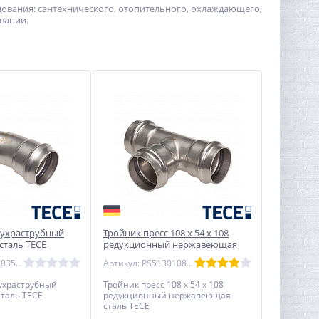
удования: сантехнического, отопительного, охлаждающего,
вании.
двухраструбный
Тройник пресс 108 х 54 х 108
таль TECE
редукционный нержавеющая
сталь TECE
Артикул: PS50410350000
Артикул: PS513010854108
вухраструбный
Тройник пресс 108 х 54 х 108
таль TECE
редукционный нержавеющая
сталь TECE