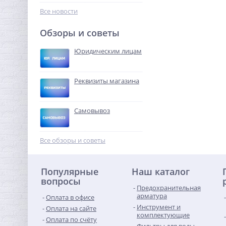
11 657,60
руб.
Все новости
36 430,00 руб.
Обзоры и советы
-68%
Юридическим лицам
Реквизиты магазина
Самовывоз
Ниппель редукция 1"1/4 x
1" (НР) никель UNI-FITT
Все обзоры и советы
387,20
руб.
Популярные
Наш каталог
1 210,00 руб.
вопросы
Предохранительная
-68%
арматура
Оплата в офисе
Инструмент и
Оплата на сайте
комплектующие
Оплата по счёту