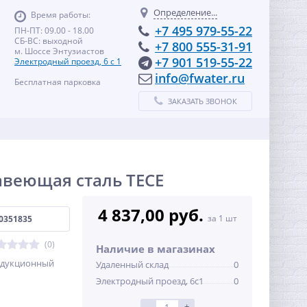
Определение...
Время работы:
+7 495 979-55-22
ПН-ПТ: 09.00 - 18.00
СБ-ВС: выходной
+7 800 555-31-91
м. Шоссе Энтузиастов
+7 901 519-55-22
Электродный проезд, 6 с 1
info@fwater.ru
Бесплатная парковка
ЗАКАЗАТЬ ЗВОНОК
авеющая сталь TECE
4 837,00 руб.
за 1 шт
0351835
(0)
Наличие в магазинах
редукционный
Удаленный склад
0
Электродный проезд, 6с1
0
-
+