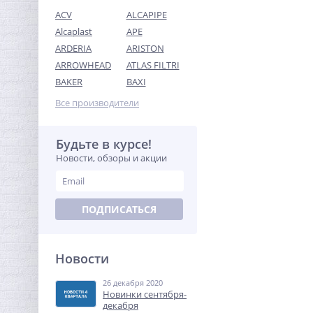
ACV
ALCAPIPE
Alcaplast
APE
ARDERIA
ARISTON
ARROWHEAD
ATLAS FILTRI
Муфта резьбовая 1"1/2 x
BAKER
BAXI
1"1/2 (ВР) никель UNI-FITT
Все производители
672,64
руб.
2 102,00 руб.
Будьте в курсе!
Новости, обзоры и акции
-68%
ПОДПИСАТЬСЯ
Новости
26 декабря 2020
Кран шаровый с
Новинки сентября-
электроприводом
декабря
BugattiPro 220В 1"