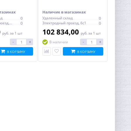
газинах
Наличие в магазинах
ад
0
Удаленный склад
0
Электродный проезд, 6с1
0
Электродный проезд, 6с1
0
0
102 834,00
руб.
за 1 шт
руб.
за 1 шт
-
+
-
+
В наличии
В КОРЗИНУ
В КОРЗИНУ