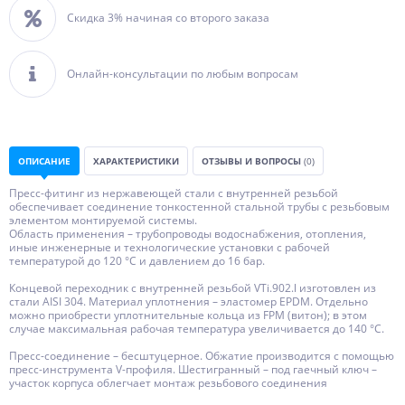
Скидка 3% начиная со второго заказа
Онлайн-консультации по любым вопросам
ОПИСАНИЕ
ХАРАКТЕРИСТИКИ
ОТЗЫВЫ И ВОПРОСЫ
(0)
Пресс-фитинг из нержавеющей стали с внутренней резьбой
обеспечивает соединение тонкостенной стальной трубы с резьбовым
элементом монтируемой системы.
Область применения – трубопроводы водоснабжения, отопления,
иные инженерные и технологические установки с рабочей
температурой до 120 °С и давлением до 16 бар.
Концевой переходник с внутренней резьбой VTi.902.l изготовлен из
стали AISI 304. Материал уплотнения – эластомер EPDM. Отдельно
можно приобрести уплотнительные кольца из FPM (витон); в этом
случае максимальная рабочая температура увеличивается до 140 °С.
Пресс-соединение – бесштуцерное. Обжатие производится с помощью
пресс-инструмента V-профиля. Шестигранный – под гаечный ключ –
участок корпуса облегчает монтаж резьбового соединения