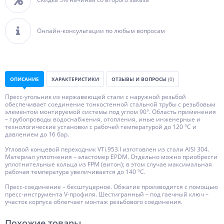
Онлайн-консультации по любым вопросам
ОПИСАНИЕ
ХАРАКТЕРИСТИКИ
ОТЗЫВЫ И ВОПРОСЫ
(0)
Пресс-угольник из нержавеющей стали с наружной резьбой
обеспечивает соединение тонкостенной стальной трубы с резьбовым
элементом монтируемой системы под углом 90°. Область применения
– трубопроводы водоснабжения, отопления, иные инженерные и
технологические установки с рабочей температурой до 120 °С и
давлением до 16 бар.
Угловой концевой переходник VTi.953.I изготовлен из стали AISI 304.
Материал уплотнения – эластомер EPDM. Отдельно можно приобрести
уплотнительные кольца из FPM (витон); в этом случае максимальная
рабочая температура увеличивается до 140 °С.
Пресс-соединение – бесштуцерное. Обжатие производится с помощью
пресс-инструмента V-профиля. Шестигранный – под гаечный ключ –
участок корпуса облегчает монтаж резьбового соединения.
Похожие товары