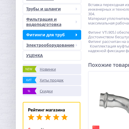
Вставка переходная и
Трубы и шланги
инженерных и технолог
304.
Материал уплотнитель
Фильтрация и
максимальная рабочая
водоподготовка
Фитинг VTi.905.l обес
Фитинги для труб
Достоинством бесштуц
Фитинг рассчитан на 
Электрооборудование
Комплектация муфты-в
надежной фиксации фи
УЦЕНКА
Похожие това
Новинки
NEW
Хиты продаж
ХИТ
Скидки
%