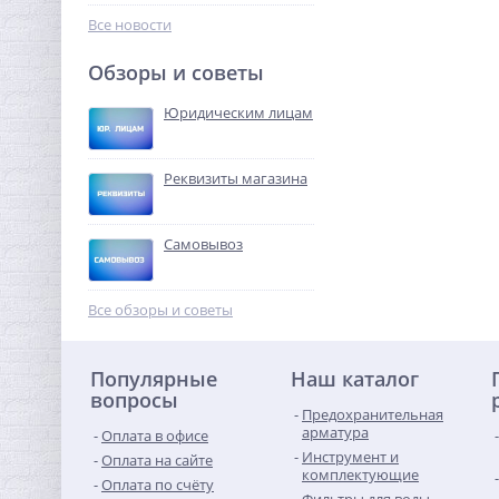
4 832,96
руб.
Все новости
15 103,00 руб.
Обзоры и советы
-68%
Юридическим лицам
Реквизиты магазина
Самовывоз
Американка с плоской
прокладкой 3/4" x 3/4" ВН
Все обзоры и советы
латунь UNI-FITT
426,56
руб.
Популярные
Наш каталог
1 333,00 руб.
вопросы
Предохранительная
-68%
арматура
Оплата в офисе
Инструмент и
Оплата на сайте
комплектующие
Оплата по счёту