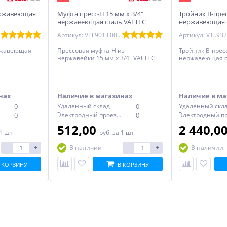
нержавеющая
Муфта пресс-Н 15 мм х 3/4"
Тройник В-пресс
нержавеющая сталь VALTEC
нержавеющая с
Артикул: VTi.901.I.001505
ержавеющая
Прессовая муфта-Н из
Тройник В-пресс 
нержавейки 15 мм х 3/4" VALTEC
нержавеющая с
нах
Наличие в магазинах
Наличие в ма
0
Удаленный склад
0
Удаленный скл
0
Электродный проезд, 6с1
0
512,00
2 440,0
 1 шт
руб.
за 1 шт
-
+
-
+
В наличии
В наличии
 КОРЗИНУ
В КОРЗИНУ