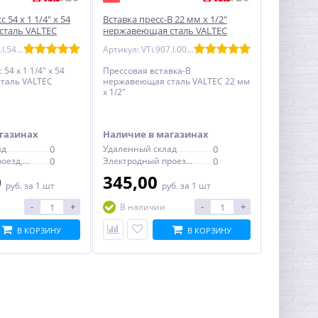
 54 x 1 1/4" x 54
Вставка пресс-В 22 мм х 1/2"
таль VALTEC
нержавеющая сталь VALTEC
Артикул: VTi.932.I.540754
Артикул: VTi.907.I.002204
54 x 1 1/4" x 54
Прессовая вставка-В
таль VALTEC
нержавеющая сталь VALTEC 22 мм
х 1/2"
газинах
Наличие в магазинах
ад
0
Удаленный склад
0
Электродный проезд, 6с1
0
Электродный проезд, 6с1
0
0
345,00
руб.
за 1 шт
руб.
за 1 шт
-
+
-
+
В наличии
В КОРЗИНУ
В КОРЗИНУ