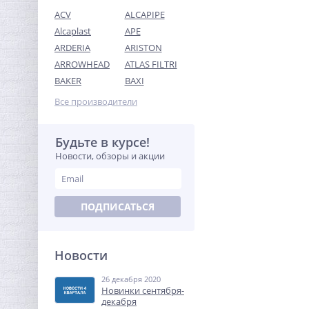
ACV
ALCAPIPE
Alcaplast
APE
ARDERIA
ARISTON
ARROWHEAD
ATLAS FILTRI
Предохранительный
BAKER
BAXI
клапан 1/2 x3/4 ROMMER
для систем водоснабжения
Все производители
323,84
8 бар
руб.
1 012,00 руб.
Будьте в курсе!
Новости, обзоры и акции
-68%
ПОДПИСАТЬСЯ
Новости
26 декабря 2020
Модуль расширения
Новинки сентября-
Neptun Smart Ethernet
декабря