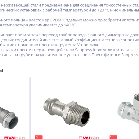
з нержавеющей стали предназначена для соединения тонкостенных ста
ических установках с рабочей температурой до 120 °С и номинальным 
ного кольца – эластомер EPDM. Отдельно можно приобрести уплотните
 температура увеличивается до 140 °С.
печивает при монтаже переход трубопровода с одного диаметра на друг
ерных соединителей является малый коэффициент местного сопротивле
обжатие с помощью пресс-инструмента V-профиля.
ставки пресс из нержавеющей стали Sanpress Inox: уплотнительные 
тинга на трубе и разделительное уплотнение. Пресс-фитинги Sanpress
ры