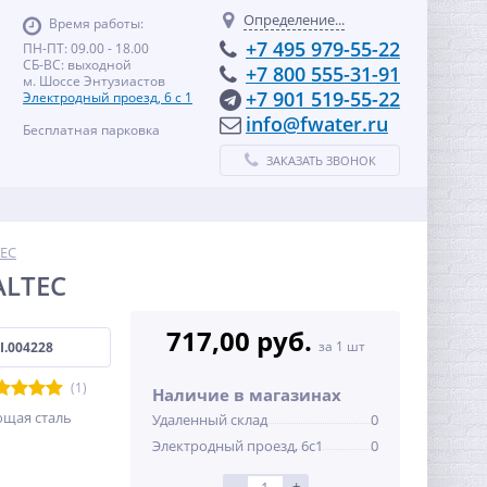
Определение...
Время работы:
+7 495 979-55-22
ПН-ПТ: 09.00 - 18.00
СБ-ВС: выходной
+7 800 555-31-91
м. Шоссе Энтузиастов
+7 901 519-55-22
Электродный проезд, 6 с 1
info@fwater.ru
Бесплатная парковка
ЗАКАЗАТЬ ЗВОНОК
TEC
ALTEC
717,00 руб.
за 1 шт
I.004228
(1)
Наличие в магазинах
ющая сталь
Удаленный склад
0
Электродный проезд, 6с1
0
-
+