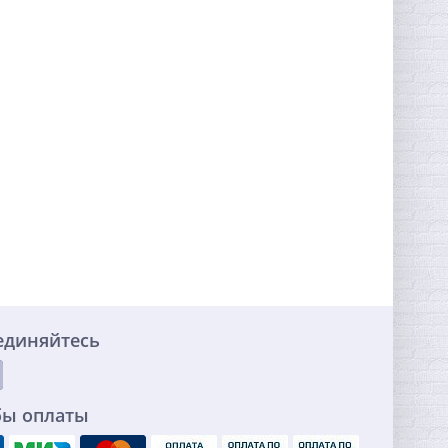
единяйтесь
бы оплаты