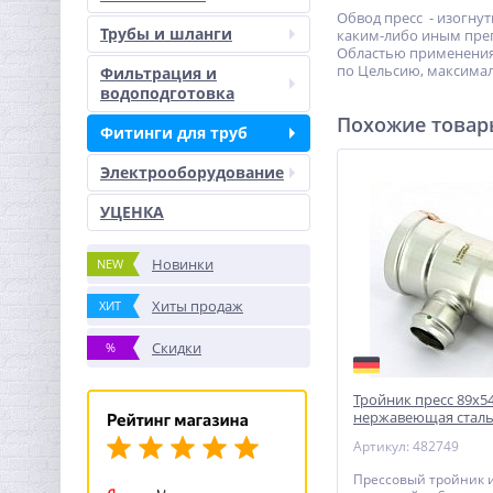
Обвод пресс - изогну
Трубы и шланги
каким-либо иным преп
Областью применения о
по Цельсию, максимал
Фильтрация и
водоподготовка
Похожие това
Фитинги для труб
Электрооборудование
УЦЕНКА
Новинки
NEW
Хиты продаж
ХИТ
Скидки
%
Тройник пресс 89x5
нержавеющая сталь
Inox VIEGA
Артикул: 482749
Прессовый тройник 