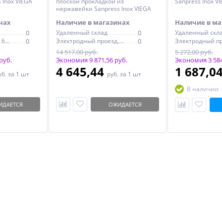
 Inox VIEGA
плоской прокладкой из
Sanpress Inox VI
нержавейки Sanpress Inox VIEGA
42x1"1/2
нах
Наличие в магазинах
Наличие в ма
0
Удаленный склад
0
Удаленный скл
Электродный проезд, 6с1
0
Электродный проезд, 6с1
0
14 517,00 руб.
5 272,00 руб.
руб.
Экономия 9 871,56 руб.
Экономия 3 584
4 645,44
1 687,0
уб.
за 1 шт
руб.
за 1 шт
В наличии
ИДАЕТСЯ
ОЖИДАЕТСЯ