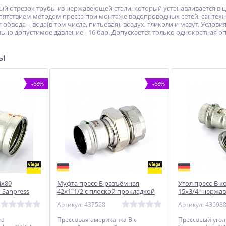
тый отрезок трубы из нержавеющей стали, который устанавливается в 
ятствием методом пресса при монтаже водопроводных сетей, сантехн
бвода - вода(в том числе, питьевая), воздух, гликоли и мазут. Услов
ьно допустимое давление - 16 бар. Допускается только однократная о
ры
-68%
-68%
4x89
Муфта пресс-В разъёмная
Угол пресс-В 
 Sanpress
42x1"1/2 с плоской прокладкой
15x3/4" нержа
нержавеющая сталь Sanpress
Sanpress Inox 
Артикул: 437558
Артикул: 43698
Inox VIEGA
из
Прессовая американка В с
Прессовый угол