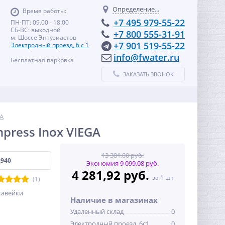
Определение...
Время работы:
+7 495 979-55-22
ПН-ПТ: 09.00 - 18.00
СБ-ВС: выходной
+7 800 555-31-91
м. Шоссе Энтузиастов
+7 901 519-55-22
Электродный проезд, 6 с 1
info@fwater.ru
Бесплатная парковка
ЗАКАЗАТЬ ЗВОНОК
A
press Inox VIEGA
13 381,00 руб.
2940
Экономия 9 099,08 руб.
4 281,92 руб.
за 1 шт
(1)
жавейки
Наличие в магазинах
Удаленный склад
0
Электродный проезд, 6с1
0