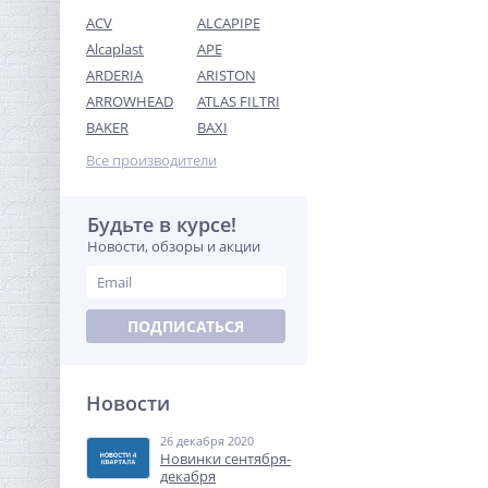
ACV
ALCAPIPE
Alcaplast
APE
ARDERIA
ARISTON
ARROWHEAD
ATLAS FILTRI
Муфта редукция 1" x 3/4"
BAKER
BAXI
(ВР) латунь UNI-FITT
Все производители
254,72
руб.
796,00 руб.
Будьте в курсе!
Новости, обзоры и акции
-68%
ПОДПИСАТЬСЯ
Новости
26 декабря 2020
Футорка редукционная 1" x
Новинки сентября-
1/2" НВ латунь UNI-FITT
декабря