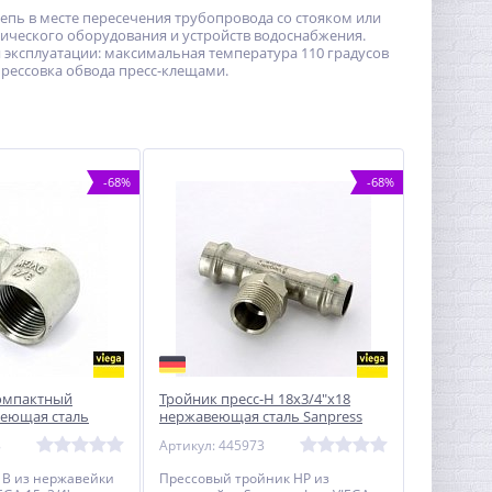
цепь в месте пересечения трубопровода со стояком или
ического оборудования и устройств водоснабжения.
ия эксплуатации: максимальная температура 110 градусов
прессовка обвода пресс-клещами.
-68%
-68%
компактный
Тройник пресс-Н 18х3/4"х18
веющая сталь
нержавеющая сталь Sanpress
VIEGA
Inox VIEGA
8
Артикул: 445973
 В из нержавейки
Прессовый тройник НР из