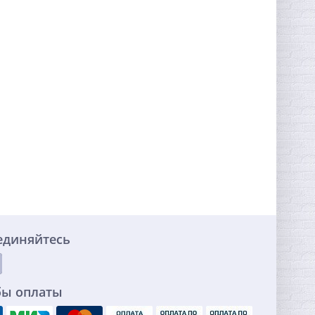
единяйтесь
бы оплаты