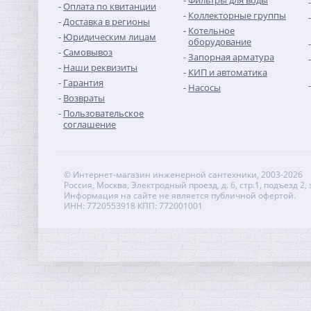
Фильтры для воды
Оплата по квитанции
Коллекторные группы
Доставка в регионы
Котельное
Юридическим лицам
оборудование
Самовывоз
Запорная арматура
Наши реквизиты
КИП и автоматика
Модуль Neptun Smart+
Гарантия
TUYA для удаленного
Насосы
управления
Возвраты
19 410,56
Пользовательское
руб.
соглашение
60 658,00 руб.
© Интернет-магазин инженерной сантехники, 2003-2026
Россия, Москва, Электродный проезд, д. 6, стр.1, подъезд 2, 
Информация на сайте не является публичной офертой.
ИНН: 7720553918 КПП: 772001001