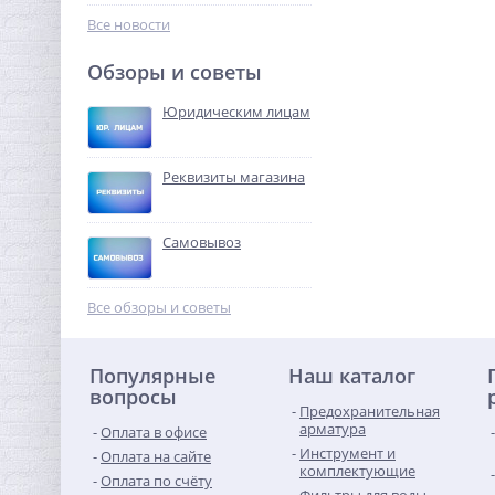
193,60
руб.
Все новости
605,00 руб.
Обзоры и советы
-68%
Юридическим лицам
Реквизиты магазина
Самовывоз
Датчик контроля воды
SW005-2,0 Neptun
Все обзоры и советы
проводной (2м)
1 553,92
руб.
Популярные
Наш каталог
4 856,00 руб.
вопросы
Предохранительная
-68%
арматура
Оплата в офисе
Инструмент и
Оплата на сайте
комплектующие
Оплата по счёту