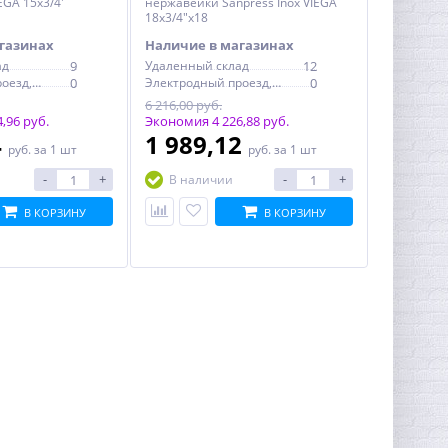
EGA 15x3/4'
нержавейки Sanpress Inox VIEGA
18х3/4"х18
газинах
Наличие в магазинах
ад
9
Удаленный склад
12
Электродный проезд, 6с1
0
Электродный проезд, 6с1
0
6 216,00 руб.
,96 руб.
Экономия 4 226,88 руб.
4
1 989,12
руб.
за 1 шт
руб.
за 1 шт
-
+
-
+
В наличии
В КОРЗИНУ
В КОРЗИНУ