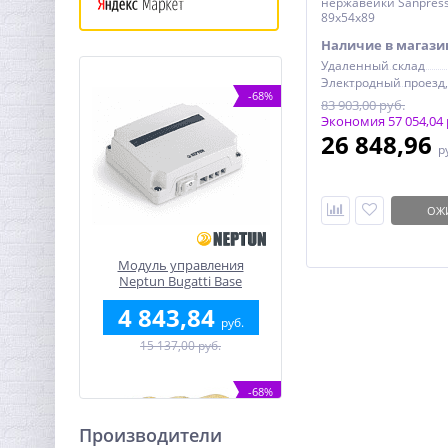
нержавейки Sanpress
89x54x89
Наличие в магази
Удаленный склад
-68%
83 903,00 руб.
Экономия 57 054,04 
26 848,96
р
ОЖ
Модуль управления
Neptun Bugatti Base
4 843,84
руб.
15 137,00 руб.
-68%
Производители