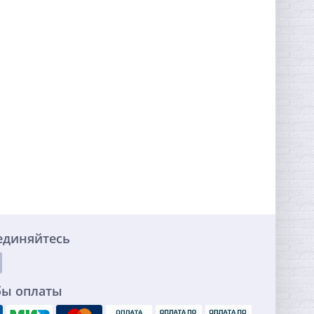
единяйтесь
бы оплаты