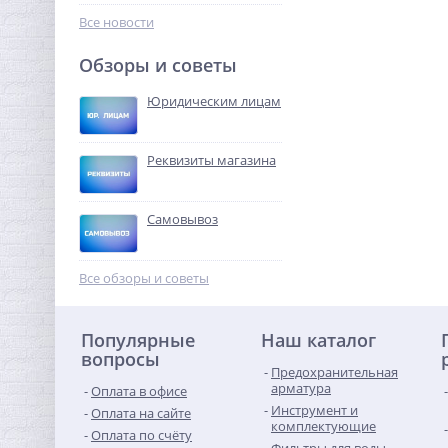
8 740,16
руб.
Все новости
27 313,00 руб.
Обзоры и советы
-68%
Юридическим лицам
Реквизиты магазина
Самовывоз
Переходник резьбовой
3/4" x 1/2" ВН никель UNI-
Все обзоры и советы
FITT
180,16
руб.
Популярные
Наш каталог
563,00 руб.
вопросы
Предохранительная
-68%
арматура
Оплата в офисе
Инструмент и
Оплата на сайте
комплектующие
Оплата по счёту