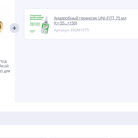
Анаэробный герметик UNI-FITT, 75 мл
(t=-55...+150)
Артикул: 692M1075
 под
айкой
) для