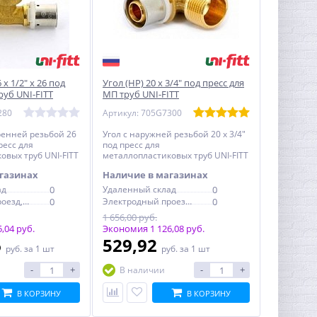
 x 1/2" x 26 под
Угол (НР) 20 x 3/4" под пресс для
руб UNI-FITT
МП труб UNI-FITT
280
Артикул: 705G7300
ренней резьбой 26
Угол с наружней резьбой 20 x 3/4"
пресс для
под пресс для
овых труб UNI-FITT
металлопластиковых труб UNI-FITT
газинах
Наличие в магазинах
ад
0
Удаленный склад
0
Электродный проезд, 6с1
0
Электродный проезд, 6с1
0
1 656,00 руб.
,04 руб.
Экономия 1 126,08 руб.
6
529,92
руб.
за 1 шт
руб.
за 1 шт
-
+
-
+
В наличии
В КОРЗИНУ
В КОРЗИНУ