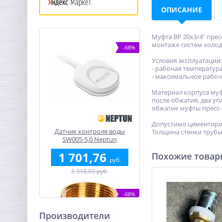
ОПИСАНИЕ
Муфта ВР 20х3/4" пре
монтаже систем холод
-68%
Условия эксплуатации:
- рабочая температура
- максимальное рабоче
Материал корпуса муф
после обжатия, два у
обжатие муфты пресс
Допустимо цементиров
Датчик контроля воды
Толщина стенки трубы 
SW005-5,0 Neptun
проводной (5м)
1 701,76
Похожие това
руб.
5 318,00 руб.
-68%
Производители