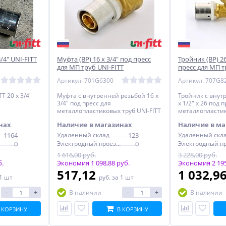
/4" UNI-FITT
Муфта (ВР) 16 x 3/4" под пресс
Тройник (ВР) 26
для МП труб UNI-FITT
пресс для МП т
Артикул: 701G6300
Артикул: 707G8
T 20 х 3/4"
Муфта с внутренней резьбой 16 x
Тройник с внут
3/4" под пресс для
x 1/2" x 26 под 
металлопластиковых труб UNI-FITT
металлопластик
нах
Наличие в магазинах
Наличие в ма
1164
Удаленный склад
123
Удаленный скл
0
Электродный проезд, 6с1
0
1 616,00 руб.
3 228,00 руб.
б.
Экономия 1 098,88 руб.
Экономия 2 195
517,12
1 032,9
 1 шт
руб.
за 1 шт
-
+
-
+
В наличии
В наличии
 КОРЗИНУ
В КОРЗИНУ