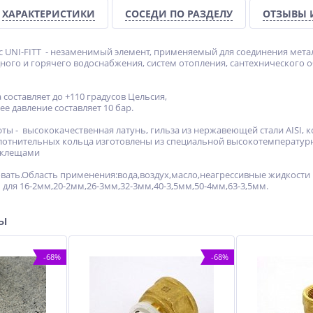
ХАРАКТЕРИСТИКИ
СОСЕДИ ПО РАЗДЕЛУ
ОТЗЫВЫ 
сс UNI-FITT - незаменимый элемент, применяемый для соединения мет
ного и горячего водоснабжения, систем отопления, сантехнического
 составляет до +110 градусов Цельсия,
е давление составляет 10 бар.
ты - высококачественная латунь, гильза из нержавеющей стали AISI,
плотнительных кольца изготовлены из специальной высокотемператур
-клещами
ать.Область применения:вода,воздух,масло,неагрессивные жидкости
для 16-2мм,20-2мм,26-3мм,32-3мм,40-3,5мм,50-4мм,63-3,5мм.
ры
-68%
-68%