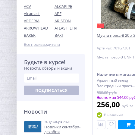
ACV
ALCAPIPE
Alcaplast
APE
ARDERIA
ARISTON
ARROWHEAD
ATLAS FILTRI
Предохранительный
BAKER
BAXI
Муфта пресс-В 20 х 3
клапан 1 x1 1/4 ROMMER
для систем водоснабжения
Все производители
726,72
Артикул: 701G7301
10 бар
руб.
Муфта пресс-В UNI-FIT
2 271,00 руб.
Будьте в курсе!
Новости, обзоры и акции
-68%
Наличие в магази
Удаленный склад
Электродный проезд, 6с1
ПОДПИСАТЬСЯ
800,00 руб.
Экономия 544,00 ру
256,00
руб.
за
Новости
В наличии
26 декабря 2020
Кран шаровый с
В
Новинки сентября-
электроприводом
декабря
BugattiPro 12В 1/2"