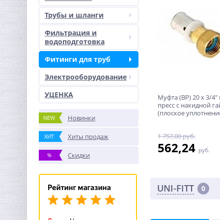
Трубы и шланги
Фильтрация и
водоподготовка
Фитинги для труб
Электрооборудование
УЦЕНКА
Муфта (ВР) 20 x 3/4"
пресс с накидной г
(плоское уплотнение
Новинки
NEW
МП труб UNI-FITT
1 757,00 руб.
Хиты продаж
ХИТ
562,24
руб.
Скидки
%
UNI-FITT
0