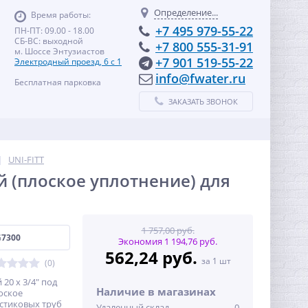
Определение...
Время работы:
+7 495 979-55-22
ПН-ПТ: 09.00 - 18.00
СБ-ВС: выходной
+7 800 555-31-91
м. Шоссе Энтузиастов
+7 901 519-55-22
Электродный проезд, 6 с 1
info@fwater.ru
Бесплатная парковка
ЗАКАЗАТЬ ЗВОНОК
UNI-FITT
ой (плоское уплотнение) для
1 757,00 руб.
G7300
Экономия 1 194,76 руб.
562,24 руб.
за 1 шт
(0)
20 x 3/4" под
Наличие в магазинах
оское
стиковых труб
Удаленный склад
0