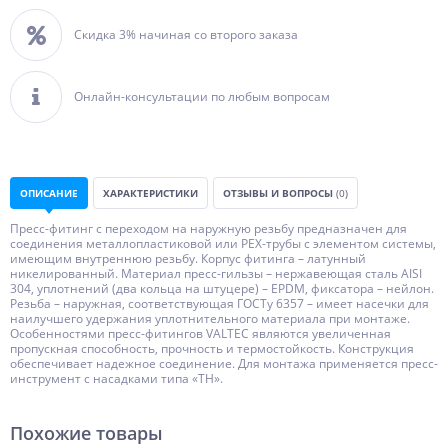
Скидка 3% начиная со второго заказа
Онлайн-консультации по любым вопросам
ОПИСАНИЕ
ХАРАКТЕРИСТИКИ
ОТЗЫВЫ И ВОПРОСЫ
(0)
Пресс-фитинг с переходом на наружную резьбу предназначен для
соединения металлопластиковой или РЕХ-трубы с элементом системы,
имеющим внутреннюю резьбу. Корпус фитинга – латунный
никелированный. Материал пресс-гильзы – нержавеющая сталь AISI
304, уплотнений (два кольца на штуцере) – EPDM, фиксатора – нейлон.
Резьба – наружная, соответствующая ГОСТу 6357 – имеет насечки для
наилучшего удержания уплотнительного материала при монтаже.
Особенностями пресс-фитингов VALTEC являются увеличенная
пропускная способность, прочность и термостойкость. Конструкция
обеспечивает надежное соединение. Для монтажа применяется пресс-
инструмент с насадками типа «ТН».
Похожие товары