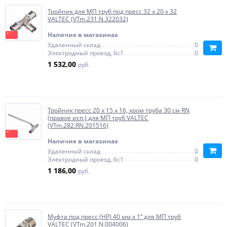
Тройник для МП труб под пресс 32 х 20 х 32
VALTEC (VTm.231.N.322032)
Наличие в магазинах
Удаленный склад
0
Электродный проезд, 6с1
0
1 532,00
руб.
Тройник пресс 20 х 15 х 16, хром труба 30 см RN
(правое исп.) для МП труб VALTEC
(VTm.282.RN.201516)
Наличие в магазинах
Удаленный склад
0
Электродный проезд, 6с1
0
1 186,00
руб.
Муфта под пресс (НР) 40 мм х 1” для МП труб
VALTEC (VTm.201.N.004006)