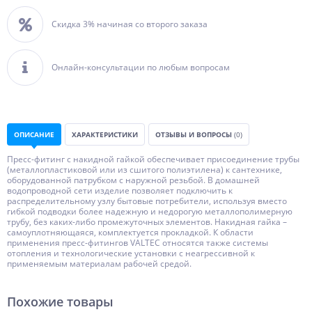
Скидка 3% начиная со второго заказа
Онлайн-консультации по любым вопросам
ОПИСАНИЕ
ХАРАКТЕРИСТИКИ
ОТЗЫВЫ И ВОПРОСЫ
(0)
Пресс-фитинг c накидной гайкой обеспечивает присоединение трубы
(металлопластиковой или из сшитого полиэтилена) к сантехнике,
оборудованной патрубком с наружной резьбой. В домашней
водопроводной сети изделие позволяет подключить к
распределительному узлу бытовые потребители, используя вместо
гибкой подводки более надежную и недорогую металлополимерную
трубу, без каких-либо промежуточных элементов. Накидная гайка –
самоуплотняющаяся, комплектуется прокладкой. К области
применения пресс-фитингов VALTEC относятся также системы
отопления и технологические установки с неагрессивной к
применяемым материалам рабочей средой.
Похожие товары