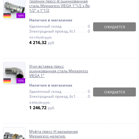
Тройник пресс-В оцинкованная
сталь Megapress VIEGA 1"1/2 х Rp
1/2" х 1"1/2
-68%
Наличие в магазинах
Удаленный склад
0
ОЖИДАЕТСЯ
Электродный проезд, 6с1
0
13 176,00 руб.
4 216,32
руб.
Угол-вставка пресс
оцинкованная сталь Megapress
VIEGA 1"
-68%
Наличие в магазинах
Удаленный склад
0
ОЖИДАЕТСЯ
Электродный проезд, 6с1
0
3 896,00 руб.
1 246,72
руб.
Муфта пресс-Н разъемная
Megapress нелегир.