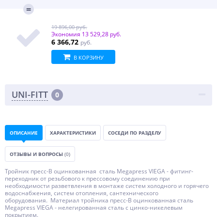
19 896,00 руб.
Экономия
13 529,28 руб.
6 366,72
руб.
В КОРЗИНУ
UNI-FITT
0
ОПИСАНИЕ
ХАРАКТЕРИСТИКИ
СОСЕДИ ПО РАЗДЕЛУ
ОТЗЫВЫ И ВОПРОСЫ
(0)
Тройник пресс-В оцинкованная сталь Megapress VIEGA - фитинг-
переходник от резьбового к прессовому соединению при
необходимости разветвления в монтаже систем холодного и горячего
водоснабжения, систем отопления, сантехнического
оборудования. Материал тройника пресс-В оцинкованная сталь
Megapress VIEGA - нелегированная сталь с цинко-никелевым
покрытием.