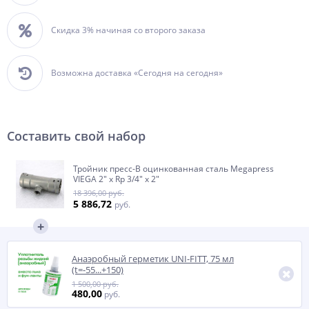
Скидка 3% начиная со второго заказа
Возможна доставка «Сегодня на сегодня»
Составить свой набор
Тройник пресс-В оцинкованная сталь Megapress
VIEGA 2" х Rp 3/4" х 2"
18 396,00 руб.
5 886,72
руб.
Анаэробный герметик UNI-FITT, 75 мл
(t=-55...+150)
1 500,00 руб.
480,00
руб.