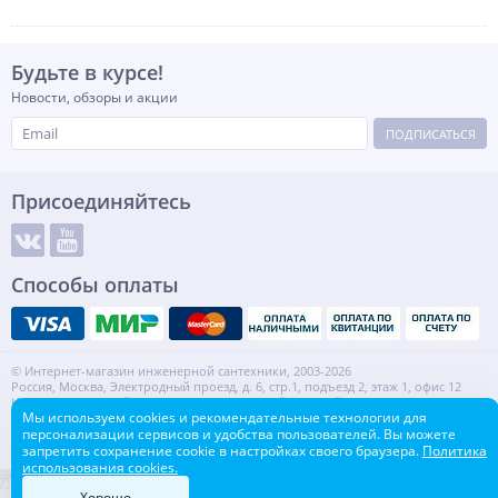
Будьте в курсе!
Новости, обзоры и акции
ПОДПИСАТЬСЯ
Присоединяйтесь
Способы оплаты
© Интернет-магазин инженерной сантехники, 2003-2026
Россия, Москва, Электродный проезд, д. 6, стр.1, подъезд 2, этаж 1, офис 12
Информация на сайте не является публичной офертой.
Мы используем cookies и рекомендательные технологии для
ИНН: 7720553918 КПП: 772001001
персонализации сервисов и удобства пользователей. Вы можете
Контакты
Карта сайта
запретить сохранение cookie в настройках своего браузера.
Политика
использования cookies.
Хорошо