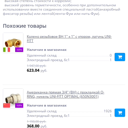
высокая степень стойкости к коррозии;
высокий уровень герметичности, особенно при дополнительном
использовании вместе соедиения специальной пастой(анаэробный
фиксатор резьбы) или лентой(лента-Фум или нить-Фум).
Похожие товары
Колено резьбовое ВН 1" x 1" с упором, латунь UNI-
FITT
Наличие в магазинах
-68%
Удаленный склад
0
Электродный проезд, 6с1
1
1 947,00 руб.
623,04
руб.
Американка прямая 3/4" (ВН) с прокладкой O-
RING, никель UNI-FITT OPTIMAL (650N3001)
Наличие в магазинах
-68%
Удаленный склад
1926
Электродный проезд, 6с1
1
1 150,00 руб.
368,00
руб.