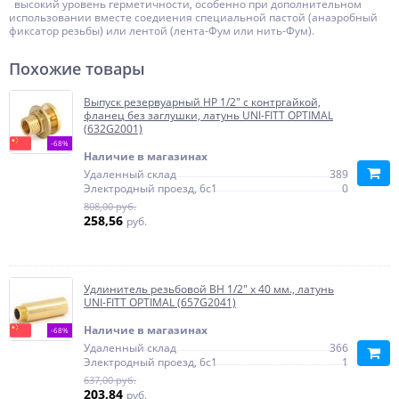
высокий уровень герметичности, особенно при дополнительном
использовании вместе соедиения специальной пастой (анаэробный
фиксатор резьбы) или лентой (лента-Фум или нить-Фум).
Похожие товары
Выпуск резервуарный НР 1/2" с контргайкой,
фланец без заглушки, латунь UNI-FITT OPTIMAL
(632G2001)
-68%
Наличие в магазинах
Удаленный склад
389
Электродный проезд, 6с1
0
808,00 руб.
258,56
руб.
Удлинитель резьбовой ВН 1/2" х 40 мм., латунь
UNI-FITT OPTIMAL (657G2041)
Наличие в магазинах
-68%
Удаленный склад
366
Электродный проезд, 6с1
1
637,00 руб.
203,84
руб.