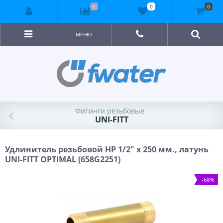
0
0
0
МЕНЮ
Фитинги резьбовые
UNI-FITT
Удлинитель резьбовой НР 1/2" х 250 мм., латунь
UNI-FITT OPTIMAL (658G2251)
-68%