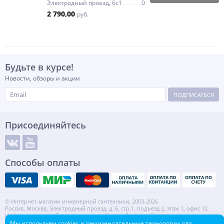
Электродный проезд, 6с1
0
2 790,00
руб.
Будьте в курсе!
Новости, обзоры и акции
ПОДПИСАТЬСЯ
Присоединяйтесь
Способы оплаты
© Интернет-магазин инженерной сантехники, 2003-2026
Россия, Москва, Электродный проезд, д. 6, стр.1, подъезд 2, этаж 1, офис 12
Информация на сайте не является публичной офертой.
ИНН: 7720553918 КПП: 772001001
Мы используем cookies и рекомендательные технологии для